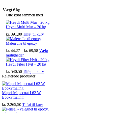
Vægt
6 kg
Ofte købt sammen med
Heydi Multi Mur – 20 kg
kr.
391,00
Tilføj til kurv
Malerrulle til epoxy
Prisinterval:
kr.
44,27
–
kr.
69,58
Vælg
Dette
kr. 44,27
muligheder
vare
til
har
kr. 69,58
Heydi Fiber Hvit – 20 kg
flere
kr.
540,50
Tilføj til kurv
varianter.
Relaterede produkter
Mulighederne
kan
vælges
på
Mapei Mapecoat I 62 W
varesiden
Epoxymaling
kr.
2.265,50
Tilføj til kurv