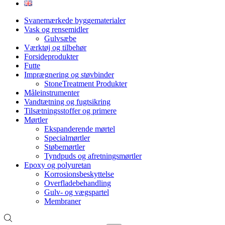
Svanemærkede byggematerialer
Vask og rensemidler
Gulvsæbe
Værktøj og tilbehør
Forsideprodukter
Futte
Imprægnering og støvbinder
StoneTreatment Produkter
Måleinstrumenter
Vandtætning og fugtsikring
Tilsætningsstoffer og primere
Mørtler
Ekspanderende mørtel
Specialmørtler
Støbemørtler
Tyndpuds og afretningsmørtler
Epoxy og polyuretan
Korrosionsbeskyttelse
Overfladebehandling
Gulv- og vægspartel
Membraner