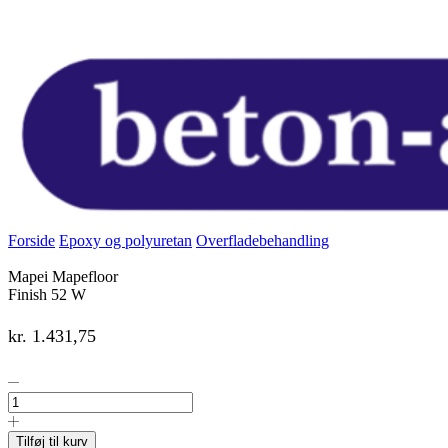
Forside
Epoxy og polyuretan
Overfladebehandling
Mapei Mapefloor
Finish 52 W
kr.
1.431,75
Mapei
Mapefloor
Finish
52
Tilføj til kurv