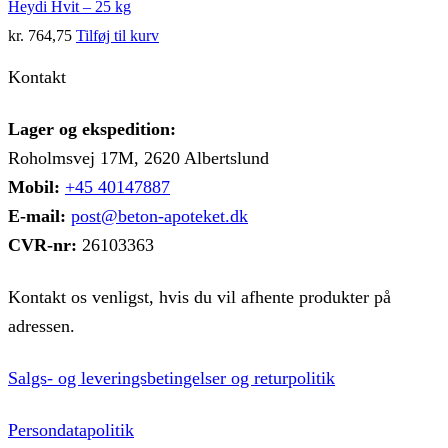
Heydi Hvit – 25 kg
kan
vælges
kr.
764,75
Tilføj til kurv
på
varesiden
Kontakt
Lager og ekspedition:
Roholmsvej 17M, 2620 Albertslund
Mobil:
+45 40147887
E-mail:
post@beton-apoteket.dk
CVR-nr:
26103363
Kontakt os venligst, hvis du vil afhente produkter på
adressen.
Salgs- og leveringsbetingelser og returpolitik
Persondatapolitik