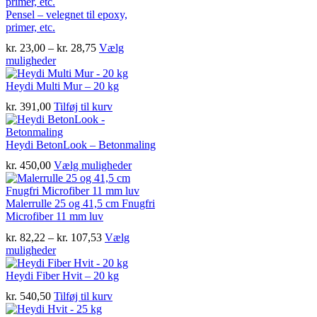
Pensel – velegnet til epoxy,
primer, etc.
Prisinterval:
kr.
23,00
–
kr.
28,75
Vælg
Dette
kr. 23,00
muligheder
vare
til
har
kr. 28,75
Heydi Multi Mur – 20 kg
flere
kr.
391,00
Tilføj til kurv
varianter.
Mulighederne
kan
Heydi BetonLook – Betonmaling
vælges
på
Dette
kr.
450,00
Vælg muligheder
varesiden
vare
har
flere
Malerrulle 25 og 41,5 cm Fnugfri
varianter.
Microfiber 11 mm luv
Mulighederne
Prisinterval:
kr.
82,22
–
kr.
107,53
Vælg
kan
Dette
kr. 82,22
muligheder
vælges
vare
til
på
har
kr. 107,53
Heydi Fiber Hvit – 20 kg
varesiden
flere
kr.
540,50
Tilføj til kurv
varianter.
Mulighederne