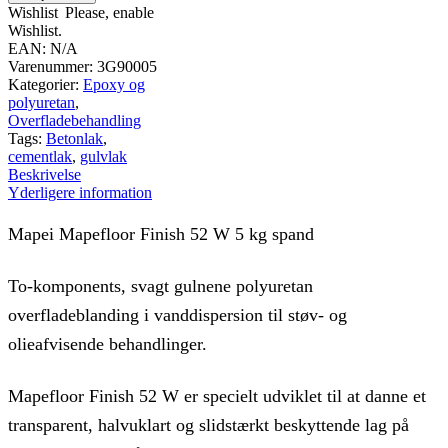
W
Wishlist
Please, enable
antal
Wishlist.
EAN:
N/A
Varenummer:
3G90005
Kategorier:
Epoxy og
polyuretan
,
Overfladebehandling
Tags:
Betonlak
,
cementlak
,
gulvlak
Beskrivelse
Yderligere information
Mapei Mapefloor Finish 52 W 5 kg spand
To-komponents, svagt gulnene polyuretan
overfladeblanding i vanddispersion til støv- og
olieafvisende behandlinger.
Mapefloor Finish 52 W er specielt udviklet til at danne et
transparent, halvuklart og slidstærkt beskyttende lag på