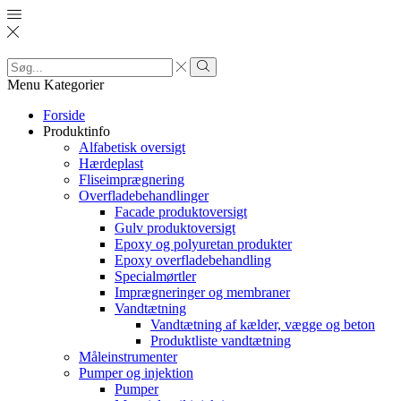
Search
input
Search
Menu
Kategorier
Forside
Produktinfo
Alfabetisk oversigt
Hærdeplast
Fliseimprægnering
Overfladebehandlinger
Facade produktoversigt
Gulv produktoversigt
Epoxy og polyuretan produkter
Epoxy overfladebehandling
Specialmørtler
Imprægneringer og membraner
Vandtætning
Vandtætning af kælder, vægge og beton
Produktliste vandtætning
Måleinstrumenter
Pumper og injektion
Pumper