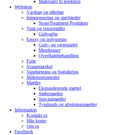
Materialer til injektion
Webshop
Værktøj og tilbehør
Imprægnering og støvbinder
StoneTreatment Produkter
Vask og rensemidler
Gulvsæbe
Epoxy og polyuretan
Gulv- og vægspartel
Membraner
Overfladebehandling
Futte
Svanemærket
Vandtætning og fugtsikring
Måleinstrumenter
Mørtler
Ekspanderende mørtel
Støbemørtler
Specialmørtler
Tyndpuds og afretningsmørtler
Information
Kontakt os
Min konto
Om os
Facebook