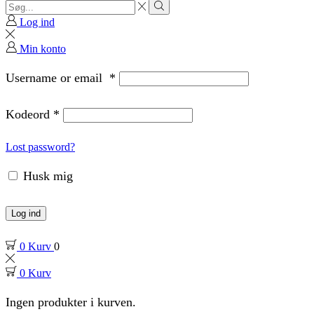
Search
input
Search
Log ind
Min konto
Username or email
*
Kodeord
*
Lost password?
Husk mig
Log ind
0
Kurv
0
0
Kurv
Ingen produkter i kurven.