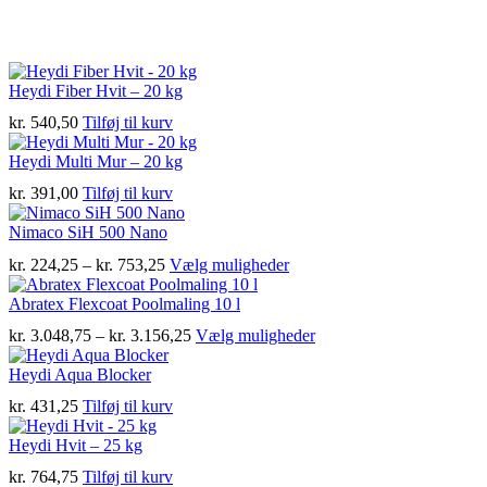
Heydi Fiber Hvit – 20 kg
kr.
540,50
Tilføj til kurv
Heydi Multi Mur – 20 kg
kr.
391,00
Tilføj til kurv
Nimaco SiH 500 Nano
Prisinterval:
Dette
kr.
224,25
–
kr.
753,25
Vælg muligheder
kr. 224,25
vare
til
har
Abratex Flexcoat Poolmaling 10 l
kr. 753,25
flere
Prisinterval:
Dette
kr.
3.048,75
–
kr.
3.156,25
Vælg muligheder
varianter.
kr. 3.048,75
vare
Mulighederne
til
har
Heydi Aqua Blocker
kan
kr. 3.156,25
flere
vælges
kr.
431,25
Tilføj til kurv
varianter.
på
Mulighederne
varesiden
Heydi Hvit – 25 kg
kan
vælges
kr.
764,75
Tilføj til kurv