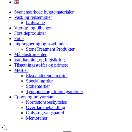
Svanemærkede byggematerialer
Vask og rensemidler
Gulvsæbe
Værktøj og tilbehør
Forsideprodukter
Futte
Imprægnering og støvbinder
StoneTreatment Produkter
Måleinstrumenter
Vandtætning og fugtsikring
Tilsætningsstoffer og primere
Mørtler
Ekspanderende mørtel
Specialmørtler
Støbemørtler
Tyndpuds og afretningsmørtler
Epoxy og polyuretan
Korrosionsbeskyttelse
Overfladebehandling
Gulv- og vægspartel
Membraner