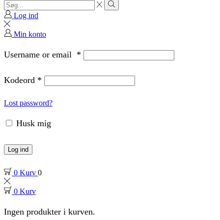
Search
input
Search
Log ind
Min konto
Username or email
*
Kodeord
*
Lost password?
Husk mig
Log ind
0
Kurv
0
0
Kurv
Ingen produkter i kurven.