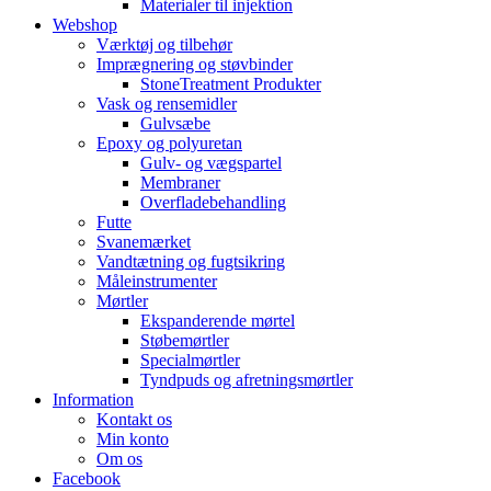
Materialer til injektion
Webshop
Værktøj og tilbehør
Imprægnering og støvbinder
StoneTreatment Produkter
Vask og rensemidler
Gulvsæbe
Epoxy og polyuretan
Gulv- og vægspartel
Membraner
Overfladebehandling
Futte
Svanemærket
Vandtætning og fugtsikring
Måleinstrumenter
Mørtler
Ekspanderende mørtel
Støbemørtler
Specialmørtler
Tyndpuds og afretningsmørtler
Information
Kontakt os
Min konto
Om os
Facebook