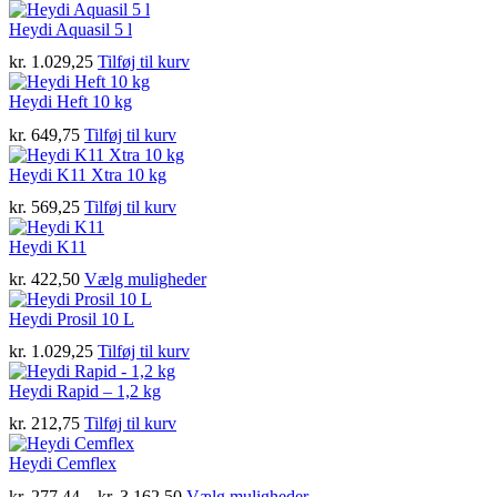
på
varesiden
Heydi Aquasil 5 l
kr.
1.029,25
Tilføj til kurv
Heydi Heft 10 kg
kr.
649,75
Tilføj til kurv
Heydi K11 Xtra 10 kg
kr.
569,25
Tilføj til kurv
Heydi K11
Dette
kr.
422,50
Vælg muligheder
vare
har
Heydi Prosil 10 L
flere
kr.
1.029,25
Tilføj til kurv
varianter.
Mulighederne
Heydi Rapid – 1,2 kg
kan
vælges
kr.
212,75
Tilføj til kurv
på
varesiden
Heydi Cemflex
Prisinterval:
Dette
kr.
277,44
–
kr.
3.162,50
Vælg muligheder