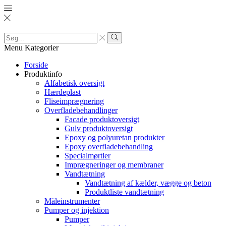
Search
input
Search
Menu
Kategorier
Forside
Produktinfo
Alfabetisk oversigt
Hærdeplast
Fliseimprægnering
Overfladebehandlinger
Facade produktoversigt
Gulv produktoversigt
Epoxy og polyuretan produkter
Epoxy overfladebehandling
Specialmørtler
Imprægneringer og membraner
Vandtætning
Vandtætning af kælder, vægge og beton
Produktliste vandtætning
Måleinstrumenter
Pumper og injektion
Pumper