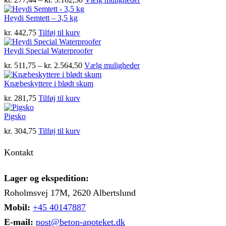
kr. 277,44
vare
til
har
Heydi Semtett – 3,5 kg
kr. 3.162,50
flere
kr.
442,75
Tilføj til kurv
varianter.
Mulighederne
Heydi Special Waterproofer
kan
vælges
Prisinterval:
Dette
kr.
511,75
–
kr.
2.564,50
Vælg muligheder
på
kr. 511,75
vare
varesiden
til
har
Knæbeskyttere i blødt skum
kr. 2.564,50
flere
kr.
281,75
Tilføj til kurv
varianter.
Mulighederne
Pigsko
kan
vælges
kr.
304,75
Tilføj til kurv
på
varesiden
Kontakt
Lager og ekspedition:
Roholmsvej 17M, 2620 Albertslund
Mobil:
+45 40147887
E-mail:
post@beton-apoteket.dk