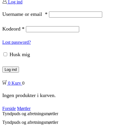
Log ind
Username or email
*
Kodeord
*
Lost password?
Husk mig
Log ind
0
Kurv
0
Ingen produkter i kurven.
Forside
Mørtler
Tyndpuds og afretningsmørtler
Tyndpuds og afretningsmørtler