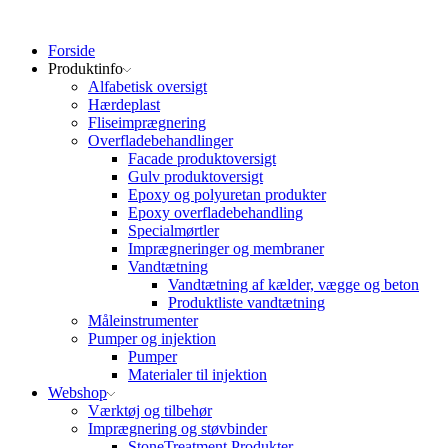
Forside
Produktinfo
Alfabetisk oversigt
Hærdeplast
Fliseimprægnering
Overfladebehandlinger
Facade produktoversigt
Gulv produktoversigt
Epoxy og polyuretan produkter
Epoxy overfladebehandling
Specialmørtler
Imprægneringer og membraner
Vandtætning
Vandtætning af kælder, vægge og beton
Produktliste vandtætning
Måleinstrumenter
Pumper og injektion
Pumper
Materialer til injektion
Webshop
Værktøj og tilbehør
Imprægnering og støvbinder
StoneTreatment Produkter