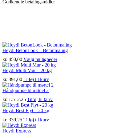
Godkendte betalingsmidler
Heydi BetonLook – Betonmaling
Dette
kr.
450,00
Vælg muligheder
vare
har
Heydi Multi Mur – 20 kg
flere
kr.
391,00
Tilføj til kurv
varianter.
Mulighederne
Håndpumpe til mørtel 2
kan
vælges
kr.
1.512,25
Tilføj til kurv
på
varesiden
Heydi Best Flyt – 20 kg
kr.
339,25
Tilføj til kurv
Heydi Express