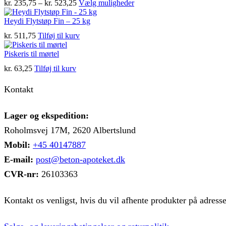
Prisinterval:
Dette
kr.
235,75
–
kr.
523,25
Vælg muligheder
kr. 235,75
vare
til
har
Heydi Flytstøp Fin – 25 kg
kr. 523,25
flere
kr.
511,75
Tilføj til kurv
varianter.
Mulighederne
Piskeris til mørtel
kan
vælges
kr.
63,25
Tilføj til kurv
på
varesiden
Kontakt
Lager og ekspedition:
Roholmsvej 17M, 2620 Albertslund
Mobil:
+45 40147887
E-mail:
post@beton-apoteket.dk
CVR-nr:
26103363
Kontakt os venligst, hvis du vil afhente produkter på adress