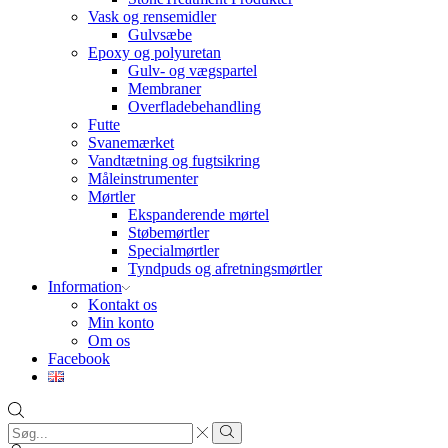
Vask og rensemidler
Gulvsæbe
Epoxy og polyuretan
Gulv- og vægspartel
Membraner
Overfladebehandling
Futte
Svanemærket
Vandtætning og fugtsikring
Måleinstrumenter
Mørtler
Ekspanderende mørtel
Støbemørtler
Specialmørtler
Tyndpuds og afretningsmørtler
Information
Kontakt os
Min konto
Om os
Facebook
Search
input
Search