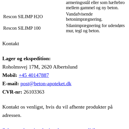
armeringsstål eller som hæftebro
mellem gammel og ny beton.
Vandafvisende
Rescon SILIMP H2O
betonimprægnering.
Silanimprægnering for udendørs
Rescon SILIMP 100
mur, tegl og beton.
Kontakt
Lager og ekspedition:
Roholmsvej 17M, 2620 Albertslund
Mobil:
+45 40147887
E-mail:
post@beton-apoteket.dk
CVR-nr:
26103363
Kontakt os venligst, hvis du vil afhente produkter på
adressen.