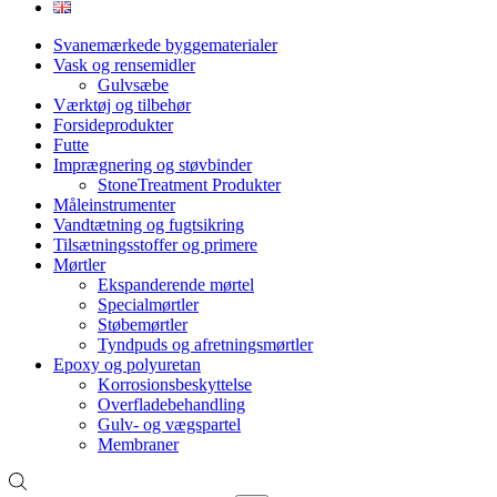
Svanemærkede byggematerialer
Vask og rensemidler
Gulvsæbe
Værktøj og tilbehør
Forsideprodukter
Futte
Imprægnering og støvbinder
StoneTreatment Produkter
Måleinstrumenter
Vandtætning og fugtsikring
Tilsætningsstoffer og primere
Mørtler
Ekspanderende mørtel
Specialmørtler
Støbemørtler
Tyndpuds og afretningsmørtler
Epoxy og polyuretan
Korrosionsbeskyttelse
Overfladebehandling
Gulv- og vægspartel
Membraner