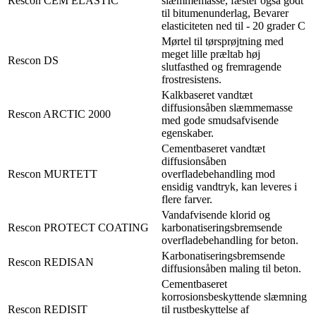
Rescon CEM ELASTIC
slæmmemasse, fæster også godt
til bitumenunderlag, Bevarer
elasticiteten ned til - 20 grader C
Mørtel til tørsprøjtning med
meget lille præltab høj
Rescon DS
slutfasthed og fremragende
frostresistens.
Kalkbaseret vandtæt
diffusionsåben slæmmemasse
Rescon ARCTIC 2000
med gode smudsafvisende
egenskaber.
Cementbaseret vandtæt
diffusionsåben
Rescon MURTETT
overfladebehandling mod
ensidig vandtryk, kan leveres i
flere farver.
Vandafvisende klorid og
Rescon PROTECT COATING
karbonatiseringsbremsende
overfladebehandling for beton.
Karbonatiseringsbremsende
Rescon REDISAN
diffusionsåben maling til beton.
Cementbaseret
korrosionsbeskyttende slæmning
Rescon REDISIT
til rustbeskyttelse af