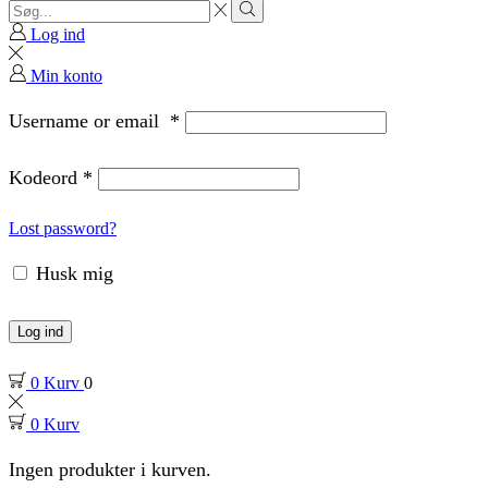
Search
input
Search
Log ind
Min konto
Username or email
*
Kodeord
*
Lost password?
Husk mig
Log ind
0
Kurv
0
0
Kurv
Ingen produkter i kurven.