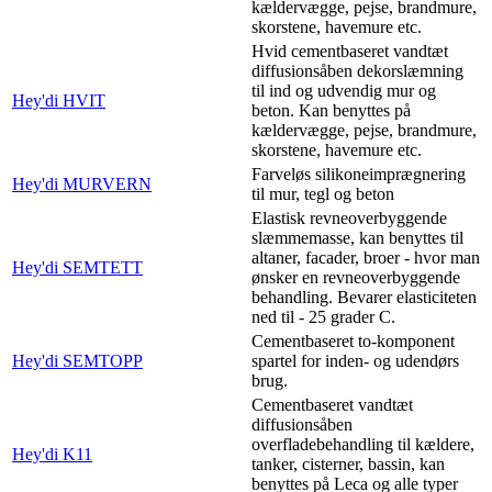
kældervægge, pejse, brandmure,
skorstene, havemure etc.
Hvid cementbaseret vandtæt
diffusionsåben dekorslæmning
til ind og udvendig mur og
Hey'di HVIT
beton. Kan benyttes på
kældervægge, pejse, brandmure,
skorstene, havemure etc.
Farveløs silikoneimprægnering
Hey'di MURVERN
til mur, tegl og beton
Elastisk revneoverbyggende
slæmmemasse, kan benyttes til
altaner, facader, broer - hvor man
Hey'di SEMTETT
ønsker en revneoverbyggende
behandling. Bevarer elasticiteten
ned til - 25 grader C.
Cementbaseret to-komponent
Hey'di SEMTOPP
spartel for inden- og udendørs
brug.
Cementbaseret vandtæt
diffusionsåben
overfladebehandling til kældere,
Hey'di K11
tanker, cisterner, bassin, kan
benyttes på Leca og alle typer