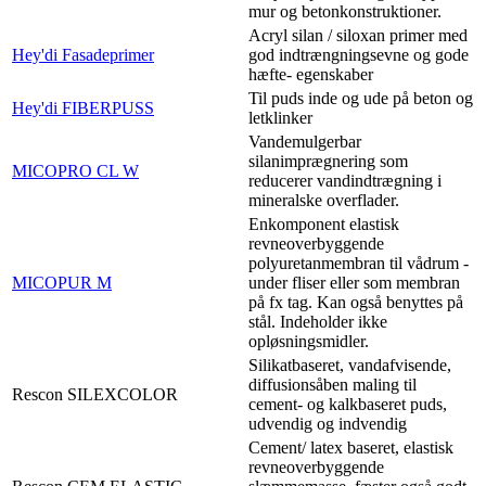
mur og betonkonstruktioner.
Acryl silan / siloxan primer med
Hey'di Fasadeprimer
god indtrængningsevne og gode
hæfte- egenskaber
Til puds inde og ude på beton og
Hey'di FIBERPUSS
letklinker
Vandemulgerbar
silanimprægnering som
MICOPRO CL W
reducerer vandindtrægning i
mineralske overflader.
Enkomponent elastisk
revneoverbyggende
polyuretanmembran til vådrum -
MICOPUR M
under fliser eller som membran
på fx tag. Kan også benyttes på
stål. Indeholder ikke
opløsningsmidler.
Silikatbaseret, vandafvisende,
diffusionsåben maling til
Rescon SILEXCOLOR
cement- og kalkbaseret puds,
udvendig og indvendig
Cement/ latex baseret, elastisk
revneoverbyggende