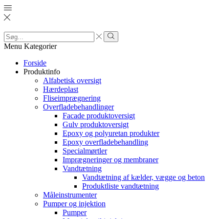
Search
input
Search
Menu
Kategorier
Forside
Produktinfo
Alfabetisk oversigt
Hærdeplast
Fliseimprægnering
Overfladebehandlinger
Facade produktoversigt
Gulv produktoversigt
Epoxy og polyuretan produkter
Epoxy overfladebehandling
Specialmørtler
Imprægneringer og membraner
Vandtætning
Vandtætning af kælder, vægge og beton
Produktliste vandtætning
Måleinstrumenter
Pumper og injektion
Pumper