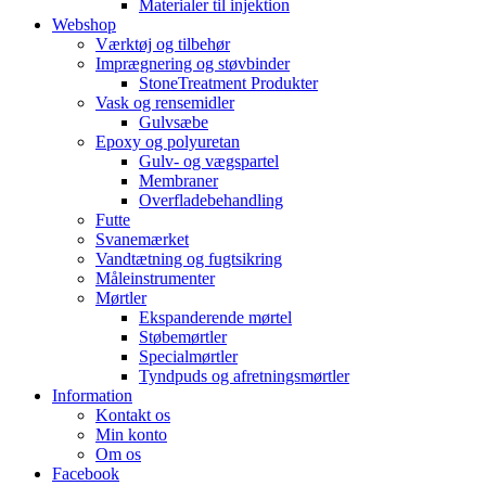
Materialer til injektion
Webshop
Værktøj og tilbehør
Imprægnering og støvbinder
StoneTreatment Produkter
Vask og rensemidler
Gulvsæbe
Epoxy og polyuretan
Gulv- og vægspartel
Membraner
Overfladebehandling
Futte
Svanemærket
Vandtætning og fugtsikring
Måleinstrumenter
Mørtler
Ekspanderende mørtel
Støbemørtler
Specialmørtler
Tyndpuds og afretningsmørtler
Information
Kontakt os
Min konto
Om os
Facebook