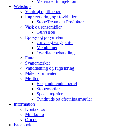
Materialer til injektion
Webshop
Værktøj og tilbehør
Imprægnering og støvbinder
StoneTreatment Produkter
Vask og rensemidler
Gulvsæbe
Epoxy og polyuretan
Gulv- og vægspartel
Membraner
Overfladebehandling
Futte
Svanemærket
Vandtætning og fugtsikring
Måleinstrumenter
Mørtler
Ekspanderende mørtel
Støbemørtler
Specialmørtler
Tyndpuds og afretningsmørtler
Information
Kontakt os
Min konto
Om os
Facebook