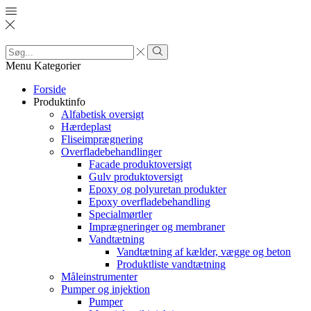
Search
input
Search
Menu
Kategorier
Forside
Produktinfo
Alfabetisk oversigt
Hærdeplast
Fliseimprægnering
Overfladebehandlinger
Facade produktoversigt
Gulv produktoversigt
Epoxy og polyuretan produkter
Epoxy overfladebehandling
Specialmørtler
Imprægneringer og membraner
Vandtætning
Vandtætning af kælder, vægge og beton
Produktliste vandtætning
Måleinstrumenter
Pumper og injektion
Pumper