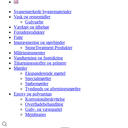
Svanemærkede byggematerialer
Vask og rensemidler
Gulvsæbe
Værktøj og tilbehør
Forsideprodukter
Futte
Imprægnering og støvbinder
StoneTreatment Produkter
Måleinstrumenter
Vandtætning og fugtsikring
Tilsætningsstoffer og primere
Mørtler
Ekspanderende mørtel
Specialmørtler
Støbemørtler
Tyndpuds og afretningsmørtler
Epoxy og polyuretan
Korrosionsbeskyttelse
Overfladebehandling
Gulv- og vægspartel
Membraner