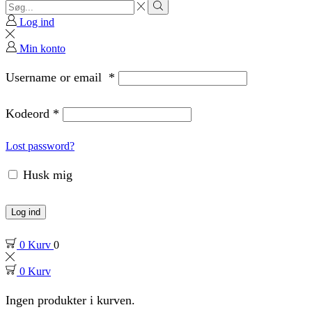
Search
input
Search
Log ind
Min konto
Username or email
*
Kodeord
*
Lost password?
Husk mig
Log ind
0
Kurv
0
0
Kurv
Ingen produkter i kurven.