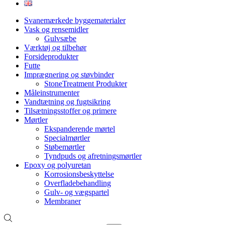
Svanemærkede byggematerialer
Vask og rensemidler
Gulvsæbe
Værktøj og tilbehør
Forsideprodukter
Futte
Imprægnering og støvbinder
StoneTreatment Produkter
Måleinstrumenter
Vandtætning og fugtsikring
Tilsætningsstoffer og primere
Mørtler
Ekspanderende mørtel
Specialmørtler
Støbemørtler
Tyndpuds og afretningsmørtler
Epoxy og polyuretan
Korrosionsbeskyttelse
Overfladebehandling
Gulv- og vægspartel
Membraner