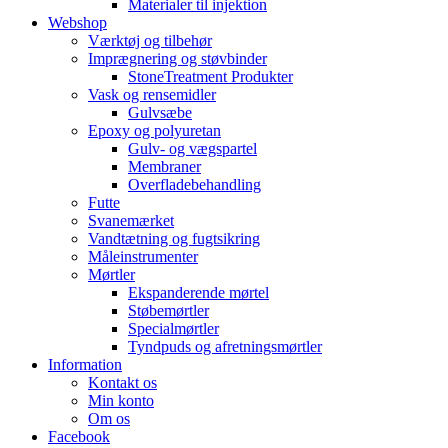
Materialer til injektion
Webshop
Værktøj og tilbehør
Imprægnering og støvbinder
StoneTreatment Produkter
Vask og rensemidler
Gulvsæbe
Epoxy og polyuretan
Gulv- og vægspartel
Membraner
Overfladebehandling
Futte
Svanemærket
Vandtætning og fugtsikring
Måleinstrumenter
Mørtler
Ekspanderende mørtel
Støbemørtler
Specialmørtler
Tyndpuds og afretningsmørtler
Information
Kontakt os
Min konto
Om os
Facebook