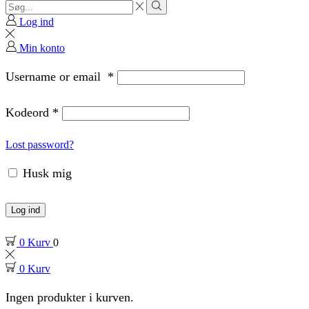
Search
input
Search
Log ind
Min konto
Username or email
*
Kodeord
*
Lost password?
Husk mig
Log ind
0
Kurv
0
0
Kurv
Ingen produkter i kurven.