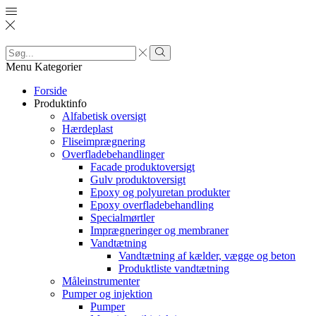
Search
input
Search
Menu
Kategorier
Forside
Produktinfo
Alfabetisk oversigt
Hærdeplast
Fliseimprægnering
Overfladebehandlinger
Facade produktoversigt
Gulv produktoversigt
Epoxy og polyuretan produkter
Epoxy overfladebehandling
Specialmørtler
Imprægneringer og membraner
Vandtætning
Vandtætning af kælder, vægge og beton
Produktliste vandtætning
Måleinstrumenter
Pumper og injektion
Pumper