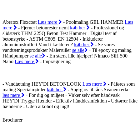
Abratex Flexcoat
Læs mere
- Poolmaling
GEL HAMMER
Læs
mere
- Fjerner betonrester nemt
køb her
- Professionel og
slidstærk
THM-225Q Beton Test Hammer
- Digital test af
betonstyrke
- ASTM C805, EN 12504
- Inkluderer
alumniumskuffert
Vand i kælderen?
køb her
- Se vores
vandtætningsprodukter
Malerruller
se alle
- Til epoxy og maling
Håndpumper
se alle
- En stærk lille hjælper!
Nimaco SiH 500
Nano
Læs mere
- Imprægnering
- Vandtætning
HEY'DI BETONLOOK
Læs mere
- Påføres som
maling
Specialmørtler
køb her
- Spørg os til råds
Svanemærket
læs mere
- For dig og miljøet
- Virker selv efter håndvask
HEY'DI Trygge Hænder
- Effektiv hånddesinfektion
- Udtørrer ikke
hænderne
- Uden alkohol og lugt!
Brochurer