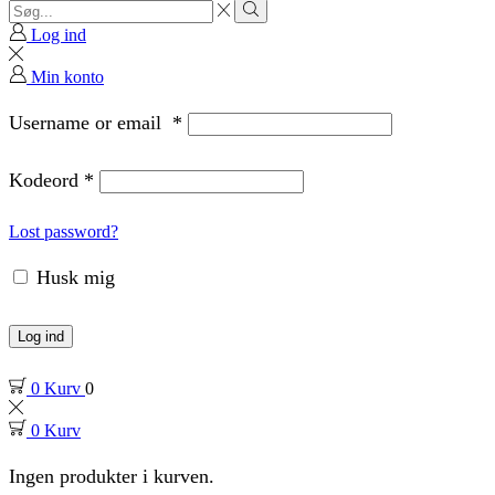
Search
input
Search
Log ind
Min konto
Username or email
*
Kodeord
*
Lost password?
Husk mig
Log ind
0
Kurv
0
0
Kurv
Ingen produkter i kurven.