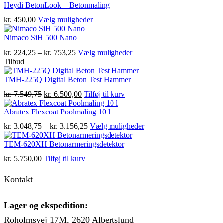
Heydi BetonLook – Betonmaling
Dette
kr.
450,00
Vælg muligheder
vare
har
Nimaco SiH 500 Nano
flere
Prisinterval:
Dette
kr.
224,25
–
kr.
753,25
Vælg muligheder
varianter.
kr. 224,25
vare
Tilbud
Mulighederne
til
har
kan
kr. 753,25
flere
TMH-225Q Digital Beton Test Hammer
vælges
varianter.
på
Den
Den
kr.
7.549,75
kr.
6.500,00
Tilføj til kurv
Mulighederne
varesiden
oprindelige
aktuelle
kan
pris
pris
Abratex Flexcoat Poolmaling 10 l
vælges
var:
er:
på
Prisinterval:
Dette
kr.
3.048,75
–
kr.
3.156,25
Vælg muligheder
kr. 7.549,75.
kr. 6.500,00.
varesiden
kr. 3.048,75
vare
til
har
TEM-620XH Betonarmeringsdetektor
kr. 3.156,25
flere
kr.
5.750,00
Tilføj til kurv
varianter.
Mulighederne
Kontakt
kan
vælges
på
Lager og ekspedition:
varesiden
Roholmsvej 17M, 2620 Albertslund