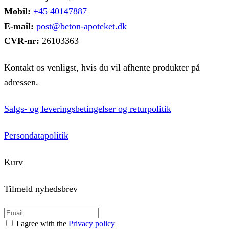
Mobil:
+45 40147887
E-mail:
post@beton-apoteket.dk
CVR-nr:
26103363
Kontakt os venligst, hvis du vil afhente produkter på
adressen.
Salgs- og leveringsbetingelser og returpolitik
Persondatapolitik
Kurv
Tilmeld nyhedsbrev
I agree with the
Privacy policy