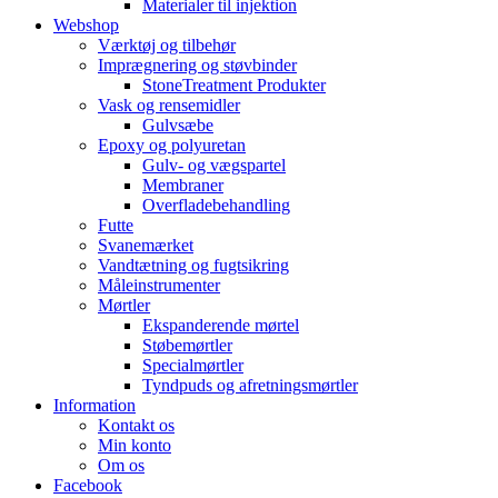
Materialer til injektion
Webshop
Værktøj og tilbehør
Imprægnering og støvbinder
StoneTreatment Produkter
Vask og rensemidler
Gulvsæbe
Epoxy og polyuretan
Gulv- og vægspartel
Membraner
Overfladebehandling
Futte
Svanemærket
Vandtætning og fugtsikring
Måleinstrumenter
Mørtler
Ekspanderende mørtel
Støbemørtler
Specialmørtler
Tyndpuds og afretningsmørtler
Information
Kontakt os
Min konto
Om os
Facebook