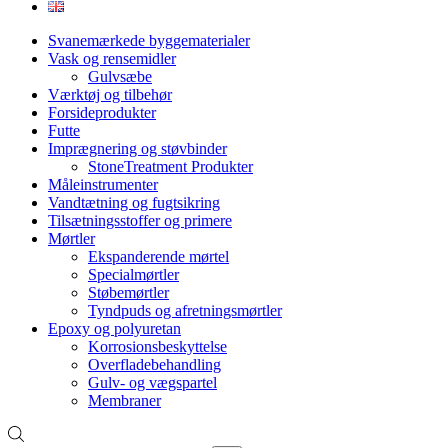
Svanemærkede byggematerialer
Vask og rensemidler
Gulvsæbe
Værktøj og tilbehør
Forsideprodukter
Futte
Imprægnering og støvbinder
StoneTreatment Produkter
Måleinstrumenter
Vandtætning og fugtsikring
Tilsætningsstoffer og primere
Mørtler
Ekspanderende mørtel
Specialmørtler
Støbemørtler
Tyndpuds og afretningsmørtler
Epoxy og polyuretan
Korrosionsbeskyttelse
Overfladebehandling
Gulv- og vægspartel
Membraner