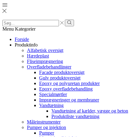
Search
input
Search
Menu
Kategorier
Forside
Produktinfo
Alfabetisk oversigt
Hærdeplast
Fliseimprægnering
Overfladebehandlinger
Facade produktoversigt
Gulv produktoversigt
Epoxy og polyuretan produkter
Epoxy overfladebehandling
Specialmørtler
Imprægneringer og membraner
Vandtætning
Vandtætning af kælder, vægge og beton
Produktliste vandtætning
Måleinstrumenter
Pumper og injektion
Pumper