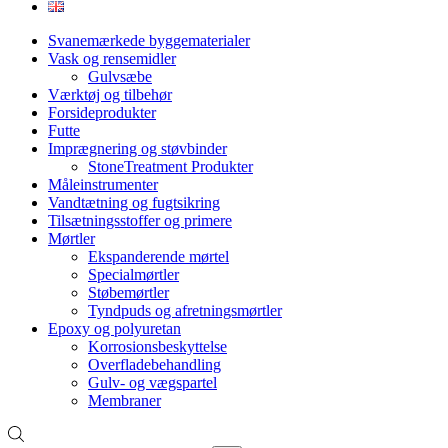
Svanemærkede byggematerialer
Vask og rensemidler
Gulvsæbe
Værktøj og tilbehør
Forsideprodukter
Futte
Imprægnering og støvbinder
StoneTreatment Produkter
Måleinstrumenter
Vandtætning og fugtsikring
Tilsætningsstoffer og primere
Mørtler
Ekspanderende mørtel
Specialmørtler
Støbemørtler
Tyndpuds og afretningsmørtler
Epoxy og polyuretan
Korrosionsbeskyttelse
Overfladebehandling
Gulv- og vægspartel
Membraner