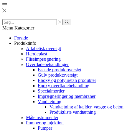
Search
input
Search
Menu
Kategorier
Forside
Produktinfo
Alfabetisk oversigt
Hærdeplast
Fliseimprægnering
Overfladebehandlinger
Facade produktoversigt
Gulv produktoversigt
Epoxy og polyuretan produkter
Epoxy overfladebehandling
Specialmørtler
Imprægneringer og membraner
Vandtætning
Vandtætning af kælder, vægge og beton
Produktliste vandtætning
Måleinstrumenter
Pumper og injektion
Pumper