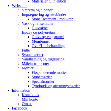
Materialer til injektion
Webshop
Værktøj og tilbehør
Imprægnering og støvbinder
StoneTreatment Produkter
Vask og rensemidler
Gulvsæbe
Epoxy og polyuretan
Gulv- og vægspartel
Membraner
Overfladebehandling
Futte
Svanemærket
Vandtætning og fugtsikring
Måleinstrumenter
Mørtler
Ekspanderende mørtel
Støbemørtler
Specialmørtler
Tyndpuds og afretningsmørtler
Information
Kontakt os
Min konto
Om os
Facebook