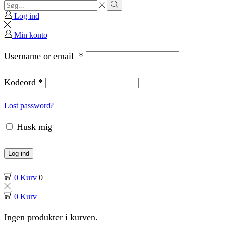
Search
input
Search
Log ind
Min konto
Username or email
*
Kodeord
*
Lost password?
Husk mig
Log ind
0
Kurv
0
0
Kurv
Ingen produkter i kurven.