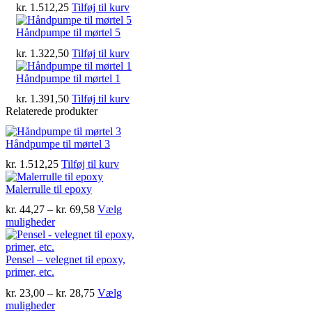
kr.
1.512,25
Tilføj til kurv
Håndpumpe til mørtel 5
kr.
1.322,50
Tilføj til kurv
Håndpumpe til mørtel 1
kr.
1.391,50
Tilføj til kurv
Relaterede produkter
Håndpumpe til mørtel 3
kr.
1.512,25
Tilføj til kurv
Malerrulle til epoxy
Prisinterval:
kr.
44,27
–
kr.
69,58
Vælg
Dette
kr. 44,27
muligheder
vare
til
har
kr. 69,58
flere
Pensel – velegnet til epoxy,
varianter.
primer, etc.
Mulighederne
Prisinterval:
kr.
23,00
–
kr.
28,75
Vælg
kan
Dette
kr. 23,00
muligheder
vælges