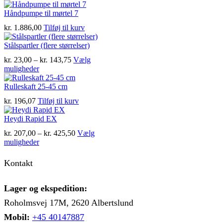
vare
til
på
har
kr. 28,75
Håndpumpe til mørtel 7
varesiden
flere
kr.
1.886,00
Tilføj til kurv
varianter.
Mulighederne
Stålspartler (flere størrelser)
kan
vælges
Prisinterval:
kr.
23,00
–
kr.
143,75
Vælg
på
Dette
kr. 23,00
muligheder
varesiden
vare
til
har
kr. 143,75
Rulleskaft 25-45 cm
flere
kr.
196,07
Tilføj til kurv
varianter.
Mulighederne
Heydi Rapid EX
kan
vælges
Prisinterval:
kr.
207,00
–
kr.
425,50
Vælg
på
Dette
kr. 207,00
muligheder
varesiden
vare
til
har
kr. 425,50
Kontakt
flere
varianter.
Mulighederne
Lager og ekspedition:
kan
Roholmsvej 17M, 2620 Albertslund
vælges
på
Mobil:
+45 40147887
varesiden