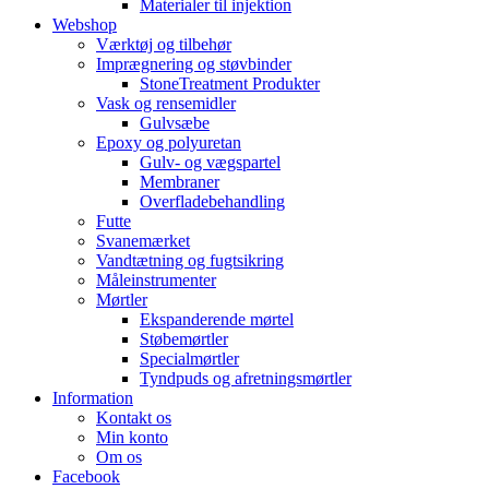
Materialer til injektion
Webshop
Værktøj og tilbehør
Imprægnering og støvbinder
StoneTreatment Produkter
Vask og rensemidler
Gulvsæbe
Epoxy og polyuretan
Gulv- og vægspartel
Membraner
Overfladebehandling
Futte
Svanemærket
Vandtætning og fugtsikring
Måleinstrumenter
Mørtler
Ekspanderende mørtel
Støbemørtler
Specialmørtler
Tyndpuds og afretningsmørtler
Information
Kontakt os
Min konto
Om os
Facebook