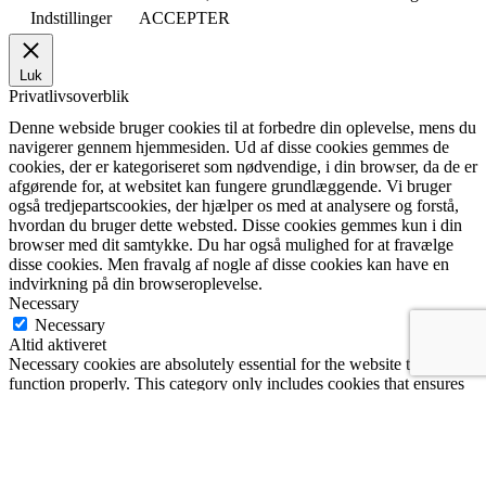
Indstillinger
ACCEPTER
Luk
Privatlivsoverblik
Denne webside bruger cookies til at forbedre din oplevelse, mens du
navigerer gennem hjemmesiden. Ud af disse cookies gemmes de
cookies, der er kategoriseret som nødvendige, i din browser, da de er
afgørende for, at websitet kan fungere grundlæggende. Vi bruger
også tredjepartscookies, der hjælper os med at analysere og forstå,
hvordan du bruger dette websted. Disse cookies gemmes kun i din
browser med dit samtykke. Du har også mulighed for at fravælge
disse cookies. Men fravalg af nogle af disse cookies kan have en
indvirkning på din browseroplevelse.
Necessary
Necessary
Altid aktiveret
Necessary cookies are absolutely essential for the website to
function properly. This category only includes cookies that ensures
basic functionalities and security features of the website. These
cookies do not store any personal information.
Non-necessary
Non-necessary
Any cookies that may not be particularly necessary for the website