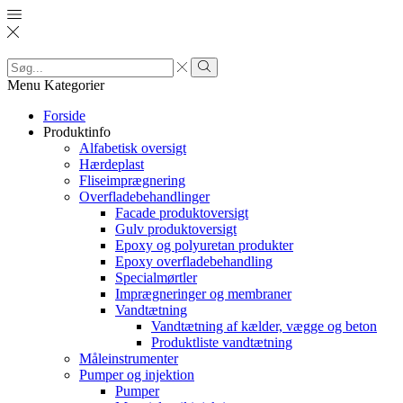
Search
input
Search
Menu
Kategorier
Forside
Produktinfo
Alfabetisk oversigt
Hærdeplast
Fliseimprægnering
Overfladebehandlinger
Facade produktoversigt
Gulv produktoversigt
Epoxy og polyuretan produkter
Epoxy overfladebehandling
Specialmørtler
Imprægneringer og membraner
Vandtætning
Vandtætning af kælder, vægge og beton
Produktliste vandtætning
Måleinstrumenter
Pumper og injektion
Pumper