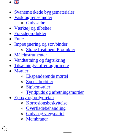
Svanemærkede byggematerialer
Vask og rensemidler
Gulvsæbe
Værktøj og tilbehør
Forsideprodukter
Futte
Imprægnering og støvbinder
StoneTreatment Produkter
Måleinstrumenter
Vandtætning og fugtsikring
Tilsætningsstoffer og primere
Mørtler
Ekspanderende mørtel
Specialmørtler
Støbemørtler
Tyndpuds og afretningsmørtler
Epoxy og polyuretan
Korrosionsbeskyttelse
Overfladebehandling
Gulv- og vægspartel
Membraner