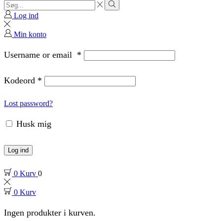
Search
input
Search
Log ind
Min konto
Username or email
*
Kodeord
*
Lost password?
Husk mig
Log ind
0
Kurv
0
0
Kurv
Ingen produkter i kurven.