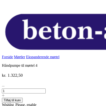
Forside
Mørtler
Ekspanderende mørtel
Håndpumpe til mørtel 4
kr.
1.322,50
Håndpumpe
til
mørtel
4
Tilføj til kurv
antal
Wishlist
Please, enable