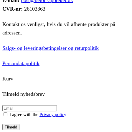
E-mail:
post@beton-apoteket.dk
CVR-nr:
26103363
Kontakt os venligst, hvis du vil afhente produkter på
adressen.
Salgs- og leveringsbetingelser og returpolitik
Persondatapolitik
Kurv
Tilmeld nyhedsbrev
I agree with the
Privacy policy
Tilmeld