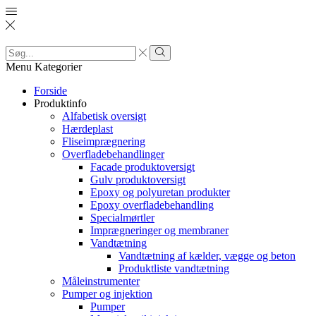
Search
input
Search
Menu
Kategorier
Forside
Produktinfo
Alfabetisk oversigt
Hærdeplast
Fliseimprægnering
Overfladebehandlinger
Facade produktoversigt
Gulv produktoversigt
Epoxy og polyuretan produkter
Epoxy overfladebehandling
Specialmørtler
Imprægneringer og membraner
Vandtætning
Vandtætning af kælder, vægge og beton
Produktliste vandtætning
Måleinstrumenter
Pumper og injektion
Pumper