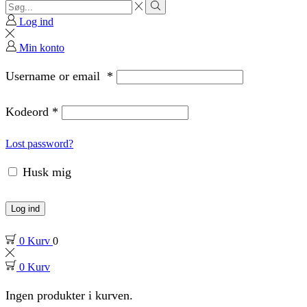
Search
input
Search
Log ind
Min konto
Username or email
*
Kodeord
*
Lost password?
Husk mig
Log ind
0
Kurv
0
0
Kurv
Ingen produkter i kurven.