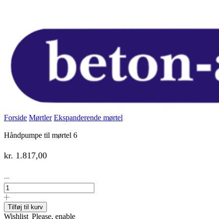
Forside
Mørtler
Ekspanderende mørtel
Håndpumpe til mørtel 6
kr.
1.817,00
Håndpumpe
til
mørtel
6
Tilføj til kurv
antal
Wishlist
Please, enable