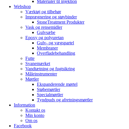
Materialer til injektion
Webshop
Værktøj og tilbehør
Imprægnering og støvbinder
StoneTreatment Produkter
Vask og rensemidler
Gulvsæbe
Epoxy og polyuretan
Gulv- og vægspartel
Membraner
Overfladebehandling
Futte
Svanemærket
Vandtætning og fugtsikring
Måleinstrumenter
Mørtler
Ekspanderende mørtel
Støbemørtler
Specialmørtler
Tyndpuds og afretningsmørtler
Information
Kontakt os
Min konto
Om os
Facebook