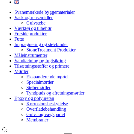
Svanemærkede byggematerialer
Vask og rensemidler
Gulvsæbe
Værktøj og tilbehør
Forsideprodukter
Futte
Imprægnering og støvbinder
StoneTreatment Produkter
Måleinstrumenter
Vandtætning og fugtsikring
Tilsætningsstoffer og primere
Mørtler
Ekspanderende mørtel
Specialmørtler
Støbemørtler
Tyndpuds og afretningsmørtler
Epoxy og polyuretan
Korrosionsbeskyttelse
Overfladebehandling
Gulv- og vægspartel
Membraner