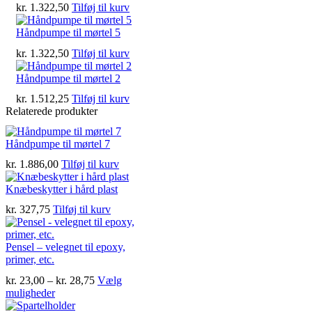
kr.
1.322,50
Tilføj til kurv
Håndpumpe til mørtel 5
kr.
1.322,50
Tilføj til kurv
Håndpumpe til mørtel 2
kr.
1.512,25
Tilføj til kurv
Relaterede produkter
Håndpumpe til mørtel 7
kr.
1.886,00
Tilføj til kurv
Knæbeskytter i hård plast
kr.
327,75
Tilføj til kurv
Pensel – velegnet til epoxy,
primer, etc.
Prisinterval:
kr.
23,00
–
kr.
28,75
Vælg
Dette
kr. 23,00
muligheder
vare
til