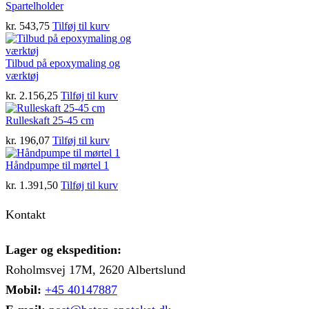
har
kr. 28,75
Spartelholder
flere
kr.
543,75
Tilføj til kurv
varianter.
Mulighederne
kan
Tilbud på epoxymaling og
vælges
værktøj
på
varesiden
kr.
2.156,25
Tilføj til kurv
Rulleskaft 25-45 cm
kr.
196,07
Tilføj til kurv
Håndpumpe til mørtel 1
kr.
1.391,50
Tilføj til kurv
Kontakt
Lager og ekspedition:
Roholmsvej 17M, 2620 Albertslund
Mobil:
+45 40147887