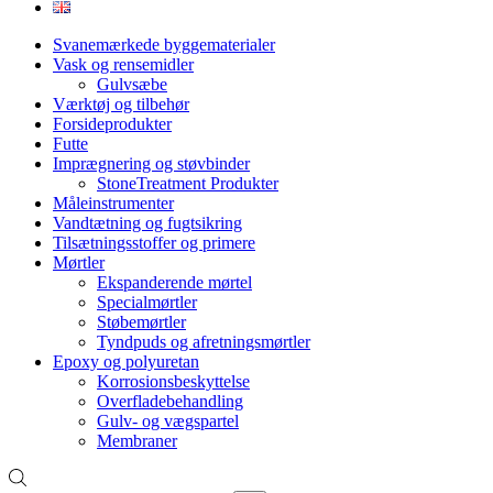
Svanemærkede byggematerialer
Vask og rensemidler
Gulvsæbe
Værktøj og tilbehør
Forsideprodukter
Futte
Imprægnering og støvbinder
StoneTreatment Produkter
Måleinstrumenter
Vandtætning og fugtsikring
Tilsætningsstoffer og primere
Mørtler
Ekspanderende mørtel
Specialmørtler
Støbemørtler
Tyndpuds og afretningsmørtler
Epoxy og polyuretan
Korrosionsbeskyttelse
Overfladebehandling
Gulv- og vægspartel
Membraner