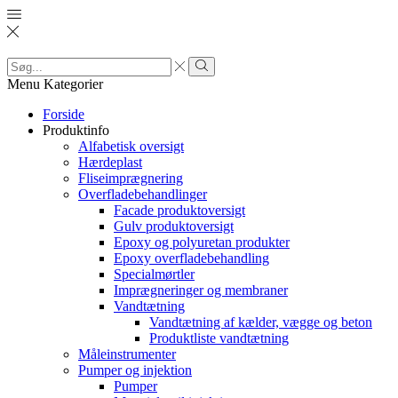
Search
input
Search
Menu
Kategorier
Forside
Produktinfo
Alfabetisk oversigt
Hærdeplast
Fliseimprægnering
Overfladebehandlinger
Facade produktoversigt
Gulv produktoversigt
Epoxy og polyuretan produkter
Epoxy overfladebehandling
Specialmørtler
Imprægneringer og membraner
Vandtætning
Vandtætning af kælder, vægge og beton
Produktliste vandtætning
Måleinstrumenter
Pumper og injektion
Pumper