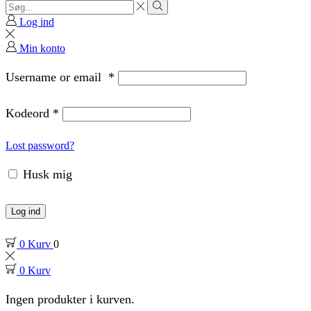
Search
input
Search
Log ind
Min konto
Username or email
*
Kodeord
*
Lost password?
Husk mig
Log ind
0
Kurv
0
0
Kurv
Ingen produkter i kurven.