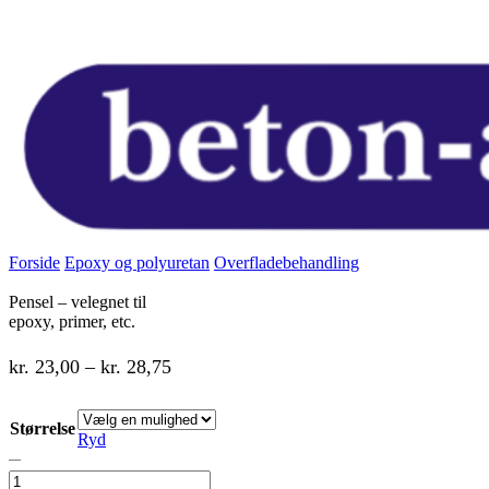
Forside
Epoxy og polyuretan
Overfladebehandling
Pensel – velegnet til
epoxy, primer, etc.
Prisinterval:
kr.
23,00
–
kr.
28,75
kr. 23,00
til
Størrelse
Ryd
Pensel
kr. 28,75
-