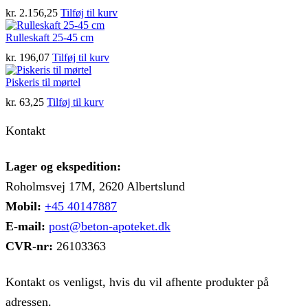
Mulighederne
kr.
2.156,25
Tilføj til kurv
kan
vælges
Rulleskaft 25-45 cm
på
varesiden
kr.
196,07
Tilføj til kurv
Piskeris til mørtel
kr.
63,25
Tilføj til kurv
Kontakt
Lager og ekspedition:
Roholmsvej 17M, 2620 Albertslund
Mobil:
+45 40147887
E-mail:
post@beton-apoteket.dk
CVR-nr:
26103363
Kontakt os venligst, hvis du vil afhente produkter på
adressen.