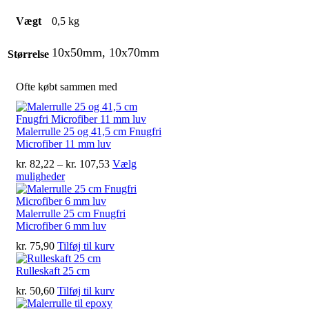
Vægt
0,5 kg
10x50mm, 10x70mm
Størrelse
Ofte købt sammen med
Malerrulle 25 og 41,5 cm Fnugfri
Microfiber 11 mm luv
Prisinterval:
kr.
82,22
–
kr.
107,53
Vælg
Dette
kr. 82,22
muligheder
vare
til
har
kr. 107,53
flere
Malerrulle 25 cm Fnugfri
varianter.
Microfiber 6 mm luv
Mulighederne
kr.
75,90
Tilføj til kurv
kan
vælges
Rulleskaft 25 cm
på
varesiden
kr.
50,60
Tilføj til kurv