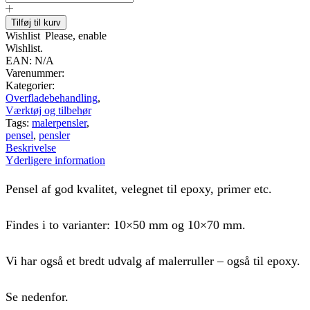
velegnet
til
Tilføj til kurv
epoxy,
Wishlist
Please, enable
primer,
Wishlist.
etc.
EAN:
N/A
antal
Varenummer:
Kategorier:
Overfladebehandling
,
Værktøj og tilbehør
Tags:
malerpensler
,
pensel
,
pensler
Beskrivelse
Yderligere information
Pensel af god kvalitet, velegnet til epoxy, primer etc.
Findes i to varianter: 10×50 mm og 10×70 mm.
Vi har også et bredt udvalg af malerruller – også til epoxy.
Se nedenfor.