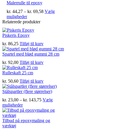
Malerrulle til epoxy
Prisinterval:
kr.
44,27
–
kr.
69,58
Vælg
Dette
kr. 44,27
muligheder
vare
til
Relaterede produkter
har
kr. 69,58
flere
Piskeris Epoxy
varianter.
Mulighederne
kr.
86,25
Tilføj til kurv
kan
vælges
Spartel med blød gummi 28 cm
på
kr.
92,00
Tilføj til kurv
varesiden
Rulleskaft 25 cm
kr.
50,60
Tilføj til kurv
Stålspartler (flere størrelser)
Prisinterval:
kr.
23,00
–
kr.
143,75
Vælg
Dette
kr. 23,00
muligheder
vare
til
har
kr. 143,75
flere
Tilbud på epoxymaling og
varianter.
værktøj