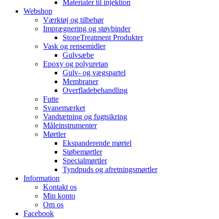
Materialer til injektion
Webshop
Værktøj og tilbehør
Imprægnering og støvbinder
StoneTreatment Produkter
Vask og rensemidler
Gulvsæbe
Epoxy og polyuretan
Gulv- og vægspartel
Membraner
Overfladebehandling
Futte
Svanemærket
Vandtætning og fugtsikring
Måleinstrumenter
Mørtler
Ekspanderende mørtel
Støbemørtler
Specialmørtler
Tyndpuds og afretningsmørtler
Information
Kontakt os
Min konto
Om os
Facebook