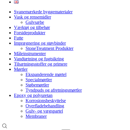
Svanemærkede byggematerialer
Vask og rensemidler
Gulvsæbe
Værktøj og tilbehør
Forsideprodukter
Futte
Imprægnering og støvbinder
StoneTreatment Produkter
Måleinstrumenter
Vandtætning og fugtsikring
Tilsætningsstoffer og primere
Mørtler
Ekspanderende mørtel
Specialmørtler
Støbemørtler
Tyndpuds og afretningsmørtler
Epoxy og polyuretan
Korrosionsbeskyttelse
Overfladebehandling
Gulv- og vægspartel
Membraner