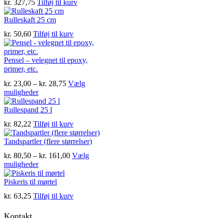
kr.
327,75
Tilføj til kurv
Rulleskaft 25 cm
kr.
50,60
Tilføj til kurv
Pensel – velegnet til epoxy,
primer, etc.
Prisinterval:
kr.
23,00
–
kr.
28,75
Vælg
Dette
kr. 23,00
muligheder
vare
til
har
kr. 28,75
Rullespand 25 l
flere
kr.
82,22
Tilføj til kurv
varianter.
Mulighederne
Tandspartler (flere størrelser)
kan
vælges
Prisinterval:
kr.
80,50
–
kr.
161,00
Vælg
på
Dette
kr. 80,50
muligheder
varesiden
vare
til
har
kr. 161,00
Piskeris til mørtel
flere
kr.
63,25
Tilføj til kurv
varianter.
Mulighederne
Kontakt
kan