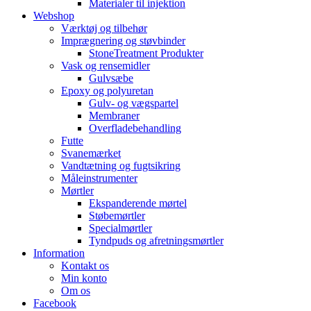
Materialer til injektion
Webshop
Værktøj og tilbehør
Imprægnering og støvbinder
StoneTreatment Produkter
Vask og rensemidler
Gulvsæbe
Epoxy og polyuretan
Gulv- og vægspartel
Membraner
Overfladebehandling
Futte
Svanemærket
Vandtætning og fugtsikring
Måleinstrumenter
Mørtler
Ekspanderende mørtel
Støbemørtler
Specialmørtler
Tyndpuds og afretningsmørtler
Information
Kontakt os
Min konto
Om os
Facebook