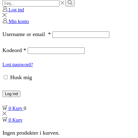
Search
input
Search
Log ind
Min konto
Username or email
*
Kodeord
*
Lost password?
Husk mig
Log ind
0
Kurv
0
0
Kurv
Ingen produkter i kurven.