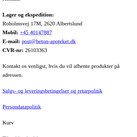
vælges
på
Lager og ekspedition:
varesiden
Roholmsvej 17M, 2620 Albertslund
Mobil:
+45 40147887
E-mail:
post@beton-apoteket.dk
CVR-nr:
26103363
Kontakt os venligst, hvis du vil afhente produkter på
adressen.
Salgs- og leveringsbetingelser og returpolitik
Persondatapolitik
Kurv