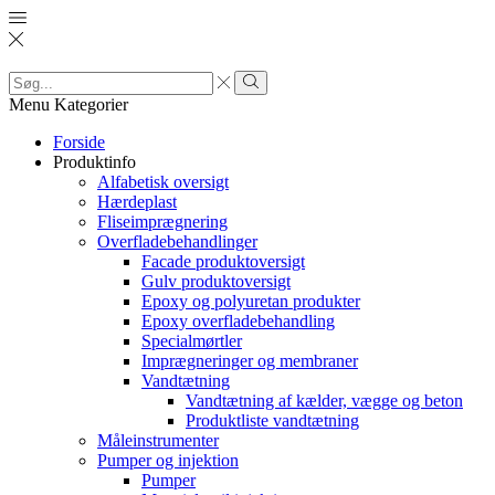
Search
input
Search
Menu
Kategorier
Forside
Produktinfo
Alfabetisk oversigt
Hærdeplast
Fliseimprægnering
Overfladebehandlinger
Facade produktoversigt
Gulv produktoversigt
Epoxy og polyuretan produkter
Epoxy overfladebehandling
Specialmørtler
Imprægneringer og membraner
Vandtætning
Vandtætning af kælder, vægge og beton
Produktliste vandtætning
Måleinstrumenter
Pumper og injektion
Pumper