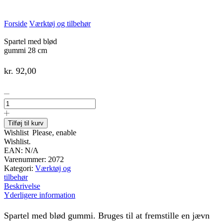
Forside
Værktøj og tilbehør
Spartel med blød
gummi 28 cm
kr.
92,00
Spartel
med
blød
gummi
Tilføj til kurv
28
Wishlist
Please, enable
cm
Wishlist.
antal
EAN:
N/A
Varenummer:
2072
Kategori:
Værktøj og
tilbehør
Beskrivelse
Yderligere information
Spartel med blød gummi. Bruges til at fremstille en jævn