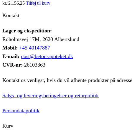
kr.
2.156,25
Tilføj til kurv
varianter.
Mulighederne
Kontakt
kan
vælges
på
Lager og ekspedition:
varesiden
Roholmsvej 17M, 2620 Albertslund
Mobil:
+45 40147887
E-mail:
post@beton-apoteket.dk
CVR-nr:
26103363
Kontakt os venligst, hvis du vil afhente produkter på adress
Salgs- og leveringsbetingelser og returpolitik
Persondatapolitik
Kurv