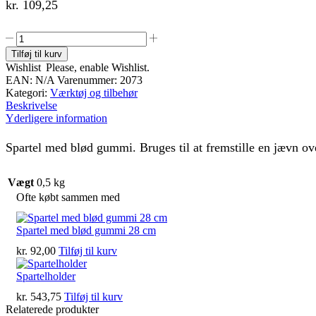
kr.
109,25
Spartel
med
Tilføj til kurv
blød
Wishlist
Please, enable Wishlist.
gummi
EAN:
N/A
Varenummer:
2073
38
Kategori:
Værktøj og tilbehør
cm
Beskrivelse
antal
Yderligere information
Spartel med blød gummi. Bruges til at fremstille en jævn ov
Vægt
0,5 kg
Ofte købt sammen med
Spartel med blød gummi 28 cm
kr.
92,00
Tilføj til kurv
Spartelholder
kr.
543,75
Tilføj til kurv
Relaterede produkter