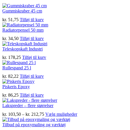
Gummiskraber 45 cm
kr.
51,75
Tilføj til kurv
Radiatorpensel 50 mm
kr.
34,50
Tilføj til kurv
Teleskopskaft Industri
kr.
178,25
Tilføj til kurv
Rullespand 25 l
kr.
82,22
Tilføj til kurv
Piskeris Epoxy
kr.
86,25
Tilføj til kurv
Lakspreder – flere størrelser
Prisinterval:
Dette
kr.
103,50
–
kr.
212,75
Vælg muligheder
kr. 103,50
vare
til
har
Tilbud på epoxymaling og værktøj
kr. 212,75
flere