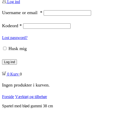
Log ind
Username or email
*
Kodeord
*
Lost password?
Husk mig
Log ind
0
Kurv
0
Ingen produkter i kurven.
Forside
Værktøj og tilbehør
Spartel med blød gummi 38 cm