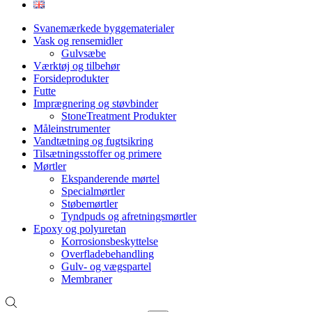
Svanemærkede byggematerialer
Vask og rensemidler
Gulvsæbe
Værktøj og tilbehør
Forsideprodukter
Futte
Imprægnering og støvbinder
StoneTreatment Produkter
Måleinstrumenter
Vandtætning og fugtsikring
Tilsætningsstoffer og primere
Mørtler
Ekspanderende mørtel
Specialmørtler
Støbemørtler
Tyndpuds og afretningsmørtler
Epoxy og polyuretan
Korrosionsbeskyttelse
Overfladebehandling
Gulv- og vægspartel
Membraner