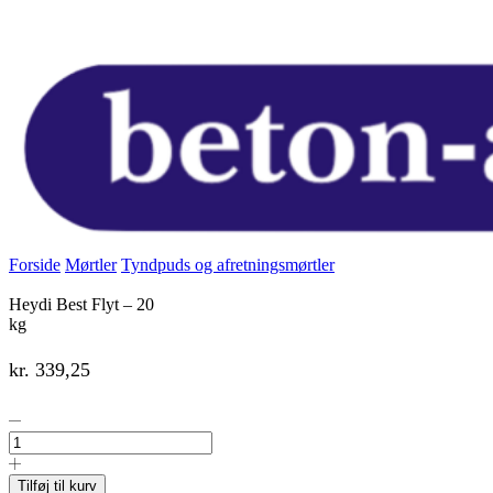
Forside
Mørtler
Tyndpuds og afretningsmørtler
Heydi Best Flyt – 20
kg
kr.
339,25
Heydi
Best
Flyt
-
Tilføj til kurv