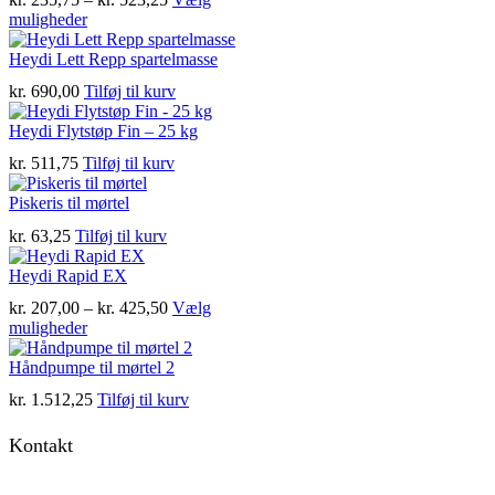
Dette
kr. 235,75
muligheder
vare
til
har
kr. 523,25
Heydi Lett Repp spartelmasse
flere
kr.
690,00
Tilføj til kurv
varianter.
Mulighederne
Heydi Flytstøp Fin – 25 kg
kan
vælges
kr.
511,75
Tilføj til kurv
på
varesiden
Piskeris til mørtel
kr.
63,25
Tilføj til kurv
Heydi Rapid EX
Prisinterval:
kr.
207,00
–
kr.
425,50
Vælg
Dette
kr. 207,00
muligheder
vare
til
har
kr. 425,50
Håndpumpe til mørtel 2
flere
kr.
1.512,25
Tilføj til kurv
varianter.
Mulighederne
Kontakt
kan
vælges
på