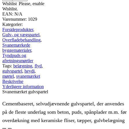
20
Wishlist
Please, enable
kg
Wishlist.
antal
EAN:
N/A
Varenummer:
1029
Kategorier:
Forsideprodukter
,
Gulv- og vægspartel
,
Overfladebehandling
,
Svanemærkede
byggematerialer
,
Tyndpuds og
afretningsmørtler
Tags:
belægning
,
flyd
,
gulvspartel
,
heydi
,
mørtel
,
svanemærket
Beskrivelse
Yderligere information
Svanemærket gulvspartel
Cementbaseret, selvudjævnende gulvspartel, der anvendes
på de fleste underlag som beton, puds, spånplader m.m. før
overdækning med keramiske fliser, tæpper, gulvbelægning
m.m.