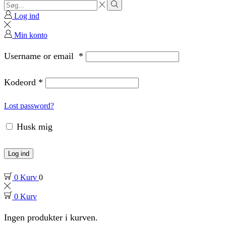
Search
input
Search
Log ind
Min konto
Username or email
*
Kodeord
*
Lost password?
Husk mig
Log ind
0
Kurv
0
0
Kurv
Ingen produkter i kurven.