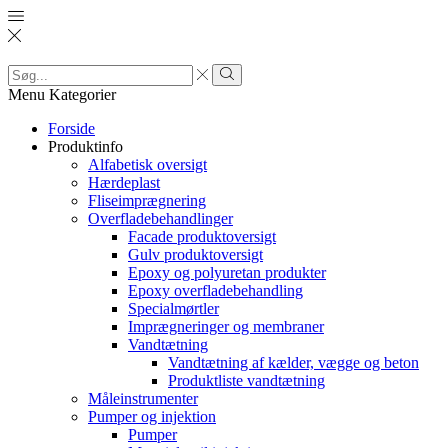
Search
input
Search
Menu
Kategorier
Forside
Produktinfo
Alfabetisk oversigt
Hærdeplast
Fliseimprægnering
Overfladebehandlinger
Facade produktoversigt
Gulv produktoversigt
Epoxy og polyuretan produkter
Epoxy overfladebehandling
Specialmørtler
Imprægneringer og membraner
Vandtætning
Vandtætning af kælder, vægge og beton
Produktliste vandtætning
Måleinstrumenter
Pumper og injektion
Pumper