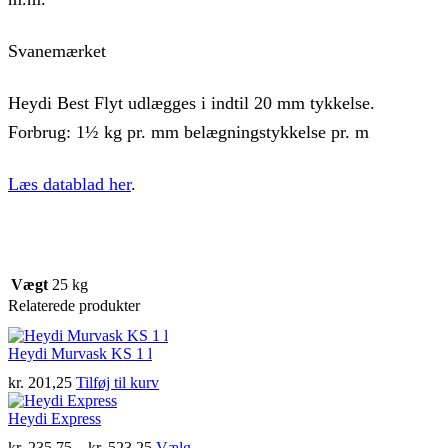
Svanemærket
Heydi Best Flyt udlægges i indtil 20 mm tykkelse.
Forbrug: 1½ kg pr. mm belægningstykkelse pr. m
Læs datablad her
.
Vægt
25 kg
Relaterede produkter
Heydi Murvask KS 1 l
kr.
201,25
Tilføj til kurv
Heydi Express
Prisinterval:
kr.
235,75
–
kr.
523,25
Vælg