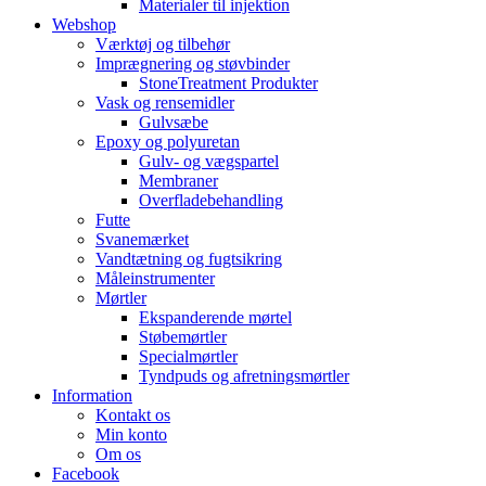
Materialer til injektion
Webshop
Værktøj og tilbehør
Imprægnering og støvbinder
StoneTreatment Produkter
Vask og rensemidler
Gulvsæbe
Epoxy og polyuretan
Gulv- og vægspartel
Membraner
Overfladebehandling
Futte
Svanemærket
Vandtætning og fugtsikring
Måleinstrumenter
Mørtler
Ekspanderende mørtel
Støbemørtler
Specialmørtler
Tyndpuds og afretningsmørtler
Information
Kontakt os
Min konto
Om os
Facebook