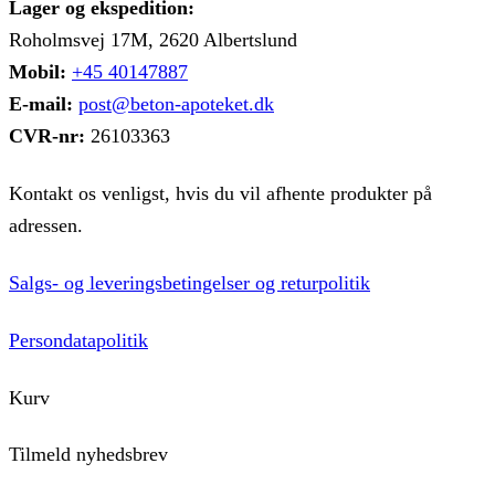
Lager og ekspedition:
varesiden
Roholmsvej 17M, 2620 Albertslund
Mobil:
+45 40147887
E-mail:
post@beton-apoteket.dk
CVR-nr:
26103363
Kontakt os venligst, hvis du vil afhente produkter på
adressen.
Salgs- og leveringsbetingelser og returpolitik
Persondatapolitik
Kurv
Tilmeld nyhedsbrev