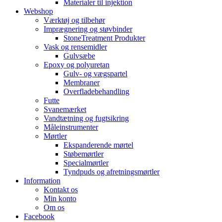
Materialer til injektion
Webshop
Værktøj og tilbehør
Imprægnering og støvbinder
StoneTreatment Produkter
Vask og rensemidler
Gulvsæbe
Epoxy og polyuretan
Gulv- og vægspartel
Membraner
Overfladebehandling
Futte
Svanemærket
Vandtætning og fugtsikring
Måleinstrumenter
Mørtler
Ekspanderende mørtel
Støbemørtler
Specialmørtler
Tyndpuds og afretningsmørtler
Information
Kontakt os
Min konto
Om os
Facebook