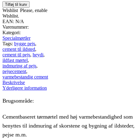
antal
Tilføj til kurv
Wishlist
Please, enable
Wishlist.
EAN:
N/A
Varenummer:
Kategori:
Specialmørtler
Tags:
bygge pejs
,
cement til ildsted
,
cement til pejs
,
heydi
,
ildfast mørtel
,
indmuring af pejs
,
pejsecement
,
varmebestandig cement
Beskrivelse
Yderligere information
Brugsområde:
Cementbaseret tørmørtel med høj varmebestandighed som
benyttes til indmuring af skorstene og bygning af ildsteder,
pejse m.m.