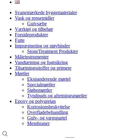
Svanemærkede byggematerialer
Vask og rensemidler
Gulvsæbe
Værktøj og tilbehør
Forsideprodukter
Futte
Imprægnering og støvbinder
StoneTreatment Produkter
Måleinstrumenter
Vandtætning og fugtsikring
Tilsætningsstoffer og primere
Mørtler
Ekspanderende mørtel
Specialmørtler
Støbemørtler
Tyndpuds og afretningsmørtler
Epoxy og polyuretan
Korrosionsbeskyttelse
Overfladebehandling
Gulv- og vægspartel
Membraner