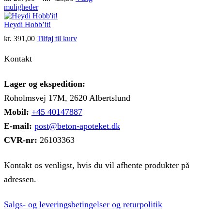
varianter.
Dette
kr. 207,00
muligheder
Mulighederne
vare
til
kan
har
kr. 425,50
Heydi Hobb’it!
vælges
flere
på
kr.
391,00
Tilføj til kurv
varianter.
varesiden
Mulighederne
Kontakt
kan
vælges
på
Lager og ekspedition:
varesiden
Roholmsvej 17M, 2620 Albertslund
Mobil:
+45 40147887
E-mail:
post@beton-apoteket.dk
CVR-nr:
26103363
Kontakt os venligst, hvis du vil afhente produkter på
adressen.
Salgs- og leveringsbetingelser og returpolitik