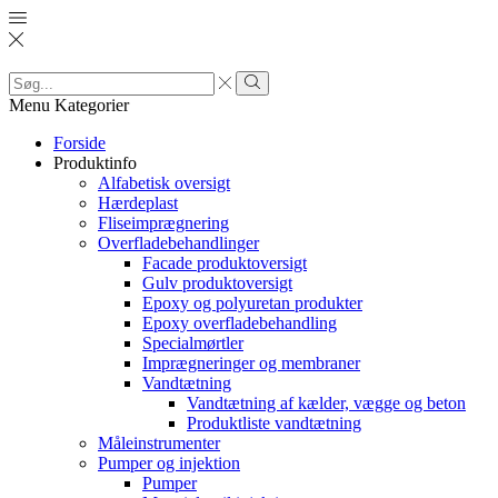
Search
input
Search
Menu
Kategorier
Forside
Produktinfo
Alfabetisk oversigt
Hærdeplast
Fliseimprægnering
Overfladebehandlinger
Facade produktoversigt
Gulv produktoversigt
Epoxy og polyuretan produkter
Epoxy overfladebehandling
Specialmørtler
Imprægneringer og membraner
Vandtætning
Vandtætning af kælder, vægge og beton
Produktliste vandtætning
Måleinstrumenter
Pumper og injektion
Pumper