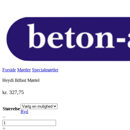
Forside
Mørtler
Specialmørtler
Heydi Ildfast Mørtel
kr.
327,75
Størrelse
Ryd
Heydi
Ildfast
Mørtel