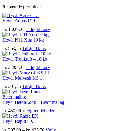
Relaterede produkter
Heydi Aquasil 5 l
kr.
1.029,25
Tilføj til kurv
Heydi K11 Xtra 10 kg
kr.
569,25
Tilføj til kurv
Heydi Trollkraft – 10 kg
kr.
2.294,25
Tilføj til kurv
Heydi Murvask KS 1 l
kr.
201,25
Tilføj til kurv
Heydi BetonLook – Betonmaling
Dette
kr.
450,00
Vælg muligheder
vare
har
Heydi Rapid EX
flere
Prisinterval:
kr.
207,00
–
kr.
425,50
Vælg