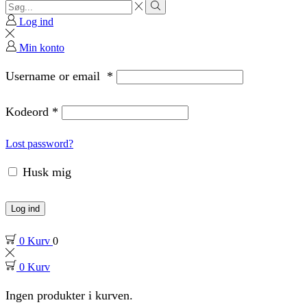
Search
input
Search
Log ind
Min konto
Username or email
*
Kodeord
*
Lost password?
Husk mig
Log ind
0
Kurv
0
0
Kurv
Ingen produkter i kurven.