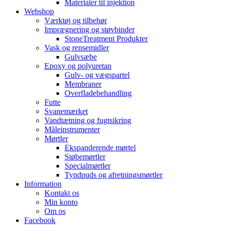
Materialer til injektion
Webshop
Værktøj og tilbehør
Imprægnering og støvbinder
StoneTreatment Produkter
Vask og rensemidler
Gulvsæbe
Epoxy og polyuretan
Gulv- og vægspartel
Membraner
Overfladebehandling
Futte
Svanemærket
Vandtætning og fugtsikring
Måleinstrumenter
Mørtler
Ekspanderende mørtel
Støbemørtler
Specialmørtler
Tyndpuds og afretningsmørtler
Information
Kontakt os
Min konto
Om os
Facebook