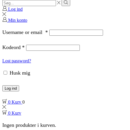
Search
input
Search
Log ind
Min konto
Username or email
*
Kodeord
*
Lost password?
Husk mig
Log ind
0
Kurv
0
0
Kurv
Ingen produkter i kurven.