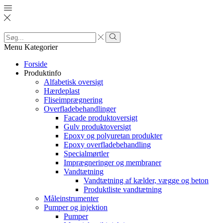
Search
input
Search
Menu
Kategorier
Forside
Produktinfo
Alfabetisk oversigt
Hærdeplast
Fliseimprægnering
Overfladebehandlinger
Facade produktoversigt
Gulv produktoversigt
Epoxy og polyuretan produkter
Epoxy overfladebehandling
Specialmørtler
Imprægneringer og membraner
Vandtætning
Vandtætning af kælder, vægge og beton
Produktliste vandtætning
Måleinstrumenter
Pumper og injektion
Pumper