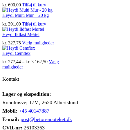
kr.
690,00
Tilføj til kurv
Heydi Multi Mur – 20 kg
kr.
391,00
Tilføj til kurv
Heydi Ildfast Mørtel
Dette
kr.
327,75
Vælg muligheder
vare
har
Heydi Cemflex
flere
Prisinterval:
kr.
277,44
–
kr.
3.162,50
Vælg
varianter.
Dette
kr. 277,44
muligheder
Mulighederne
vare
til
kan
har
kr. 3.162,50
Kontakt
vælges
flere
på
varianter.
varesiden
Mulighederne
Lager og ekspedition:
kan
Roholmsvej 17M, 2620 Albertslund
vælges
på
Mobil:
+45 40147887
varesiden
E-mail:
post@beton-apoteket.dk
CVR-nr:
26103363