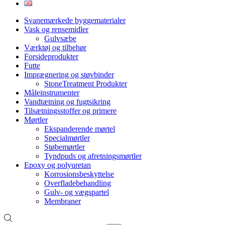
Svanemærkede byggematerialer
Vask og rensemidler
Gulvsæbe
Værktøj og tilbehør
Forsideprodukter
Futte
Imprægnering og støvbinder
StoneTreatment Produkter
Måleinstrumenter
Vandtætning og fugtsikring
Tilsætningsstoffer og primere
Mørtler
Ekspanderende mørtel
Specialmørtler
Støbemørtler
Tyndpuds og afretningsmørtler
Epoxy og polyuretan
Korrosionsbeskyttelse
Overfladebehandling
Gulv- og vægspartel
Membraner