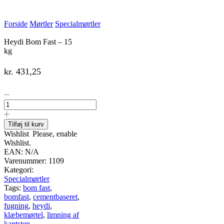
Forside
Mørtler
Specialmørtler
Heydi Bom Fast – 15
kg
kr.
431,25
Heydi
Bom
Fast
-
Tilføj til kurv
15
Wishlist
Please, enable
kg
Wishlist.
antal
EAN:
N/A
Varenummer:
1109
Kategori:
Specialmørtler
Tags:
bom fast
,
bomfast
,
cementbaseret
,
fugning
,
heydi
,
klæbemørtel
,
limning af
kantsten
,