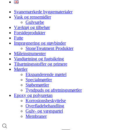
Svanemærkede byggematerialer
Vask og rensemidler
Gulvsæbe
Værktøj og tilbehør
Forsideprodukter
Futte
Imprægnering og støvbinder
StoneTreatment Produkter
Måleinstrumenter
Vandtætning og fugtsikring
Tilsætningsstoffer og primere
Mørtler
Ekspanderende mørtel
Specialmørtler
Støbemørtler
Tyndpuds og afretningsmørtler
Epoxy og polyuretan
Korrosionsbeskyttelse
Overfladebehandling
Gulv- og vægspartel
Membraner