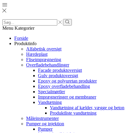
Search
input
Search
Menu
Kategorier
Forside
Produktinfo
Alfabetisk oversigt
Hærdeplast
Fliseimprægnering
Overfladebehandlinger
Facade produktoversigt
Gulv produktoversigt
Epoxy og polyuretan produkter
Epoxy overfladebehandling
Specialmørtler
Imprægneringer og membraner
Vandtætning
Vandtætning af kælder, vægge og beton
Produktliste vandtætning
Måleinstrumenter
Pumper og injektion
Pumper