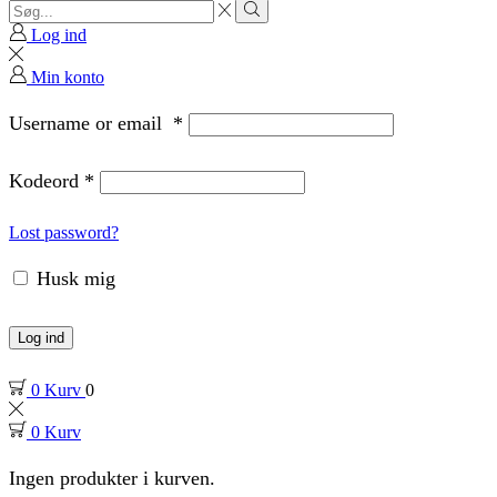
Search
input
Search
Log ind
Min konto
Username or email
*
Kodeord
*
Lost password?
Husk mig
Log ind
0
Kurv
0
0
Kurv
Ingen produkter i kurven.