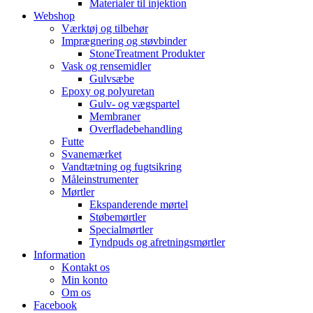
Materialer til injektion
Webshop
Værktøj og tilbehør
Imprægnering og støvbinder
StoneTreatment Produkter
Vask og rensemidler
Gulvsæbe
Epoxy og polyuretan
Gulv- og vægspartel
Membraner
Overfladebehandling
Futte
Svanemærket
Vandtætning og fugtsikring
Måleinstrumenter
Mørtler
Ekspanderende mørtel
Støbemørtler
Specialmørtler
Tyndpuds og afretningsmørtler
Information
Kontakt os
Min konto
Om os
Facebook