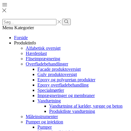
Search
input
Search
Menu
Kategorier
Forside
Produktinfo
Alfabetisk oversigt
Hærdeplast
Fliseimprægnering
Overfladebehandlinger
Facade produktoversigt
Gulv produktoversigt
Epoxy og polyuretan produkter
Epoxy overfladebehandling
Specialmørtler
Imprægneringer og membraner
Vandtætning
Vandtætning af kælder, vægge og beton
Produktliste vandtætning
Måleinstrumenter
Pumper og injektion
Pumper