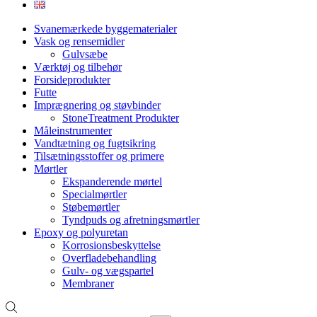
Svanemærkede byggematerialer
Vask og rensemidler
Gulvsæbe
Værktøj og tilbehør
Forsideprodukter
Futte
Imprægnering og støvbinder
StoneTreatment Produkter
Måleinstrumenter
Vandtætning og fugtsikring
Tilsætningsstoffer og primere
Mørtler
Ekspanderende mørtel
Specialmørtler
Støbemørtler
Tyndpuds og afretningsmørtler
Epoxy og polyuretan
Korrosionsbeskyttelse
Overfladebehandling
Gulv- og vægspartel
Membraner