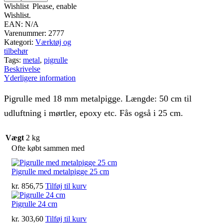
cm
Wishlist
Please, enable
antal
Wishlist.
EAN:
N/A
Varenummer:
2777
Kategori:
Værktøj og
tilbehør
Tags:
metal
,
pigrulle
Beskrivelse
Yderligere information
Pigrulle med 18 mm metalpigge. Længde: 50 cm til
udluftning i mørtler, epoxy etc. Fås også i 25 cm.
Vægt
2 kg
Ofte købt sammen med
Pigrulle med metalpigge 25 cm
kr.
856,75
Tilføj til kurv
Pigrulle 24 cm
kr.
303,60
Tilføj til kurv