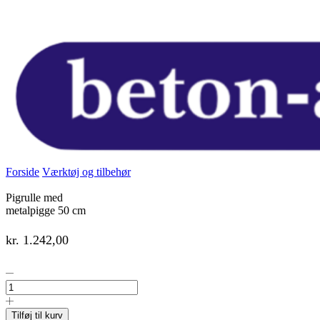
Forside
Værktøj og tilbehør
Pigrulle med
metalpigge 50 cm
kr.
1.242,00
Pigrulle
med
metalpigge
50
Tilføj til kurv