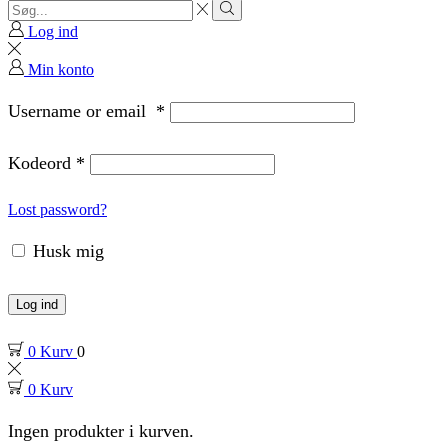
Search
input
Search
Log ind
Min konto
Username or email
*
Kodeord
*
Lost password?
Husk mig
Log ind
0
Kurv
0
0
Kurv
Ingen produkter i kurven.