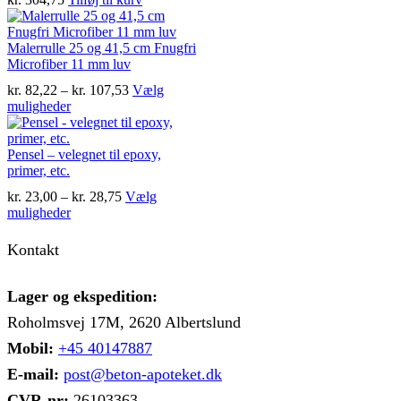
Malerrulle 25 og 41,5 cm Fnugfri
Microfiber 11 mm luv
Prisinterval:
kr.
82,22
–
kr.
107,53
Vælg
Dette
kr. 82,22
muligheder
vare
til
har
kr. 107,53
flere
Pensel – velegnet til epoxy,
varianter.
primer, etc.
Mulighederne
Prisinterval:
kr.
23,00
–
kr.
28,75
Vælg
kan
Dette
kr. 23,00
muligheder
vælges
vare
til
på
har
kr. 28,75
Kontakt
varesiden
flere
varianter.
Mulighederne
Lager og ekspedition:
kan
Roholmsvej 17M, 2620 Albertslund
vælges
på
Mobil:
+45 40147887
varesiden
E-mail:
post@beton-apoteket.dk
CVR-nr:
26103363