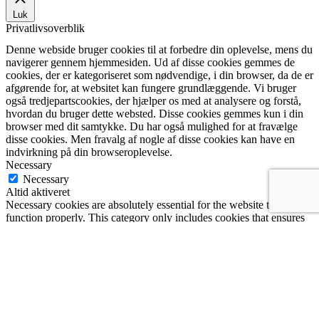
Luk
Privatlivsoverblik
Denne webside bruger cookies til at forbedre din oplevelse, mens du
navigerer gennem hjemmesiden. Ud af disse cookies gemmes de
cookies, der er kategoriseret som nødvendige, i din browser, da de er
afgørende for, at websitet kan fungere grundlæggende. Vi bruger
også tredjepartscookies, der hjælper os med at analysere og forstå,
hvordan du bruger dette websted. Disse cookies gemmes kun i din
browser med dit samtykke. Du har også mulighed for at fravælge
disse cookies. Men fravalg af nogle af disse cookies kan have en
indvirkning på din browseroplevelse.
Necessary
Necessary
Altid aktiveret
Necessary cookies are absolutely essential for the website to
function properly. This category only includes cookies that ensures
basic functionalities and security features of the website. These
cookies do not store any personal information.
Non-necessary
Non-necessary
Any cookies that may not be particularly necessary for the website
to function and is used specifically to collect user personal data via
analytics, ads, other embedded contents are termed as non-necessary