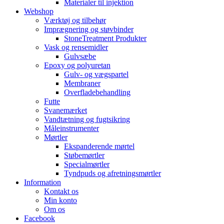
Materialer til injektion
Webshop
Værktøj og tilbehør
Imprægnering og støvbinder
StoneTreatment Produkter
Vask og rensemidler
Gulvsæbe
Epoxy og polyuretan
Gulv- og vægspartel
Membraner
Overfladebehandling
Futte
Svanemærket
Vandtætning og fugtsikring
Måleinstrumenter
Mørtler
Ekspanderende mørtel
Støbemørtler
Specialmørtler
Tyndpuds og afretningsmørtler
Information
Kontakt os
Min konto
Om os
Facebook