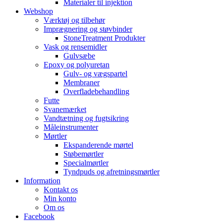
Materialer til injektion
Webshop
Værktøj og tilbehør
Imprægnering og støvbinder
StoneTreatment Produkter
Vask og rensemidler
Gulvsæbe
Epoxy og polyuretan
Gulv- og vægspartel
Membraner
Overfladebehandling
Futte
Svanemærket
Vandtætning og fugtsikring
Måleinstrumenter
Mørtler
Ekspanderende mørtel
Støbemørtler
Specialmørtler
Tyndpuds og afretningsmørtler
Information
Kontakt os
Min konto
Om os
Facebook