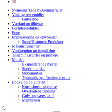
Svanemærkede byggematerialer
Vask og rensemidler
Gulvsæbe
Værktøj og tilbehør
Forsideprodukter
Futte
Imprægnering og støvbinder
StoneTreatment Produkter
Måleinstrumenter
Vandtætning og fugtsikring
Tilsætningsstoffer og primere
Mørtler
Ekspanderende mørtel
Specialmørtler
Støbemørtler
Tyndpuds og afretningsmørtler
Epoxy og polyuretan
Korrosionsbeskyttelse
Overfladebehandling
Gulv- og vægspartel
Membraner