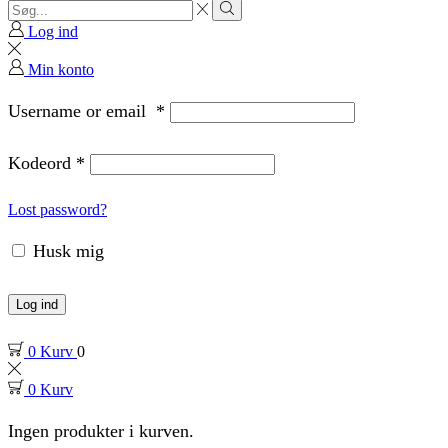
Search
input
Search
Log ind
Min konto
Username or email
*
Kodeord
*
Lost password?
Husk mig
Log ind
0
Kurv
0
0
Kurv
Ingen produkter i kurven.