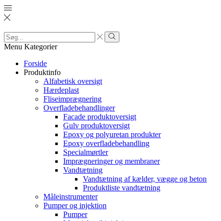
Search
input
Search
Menu
Kategorier
Forside
Produktinfo
Alfabetisk oversigt
Hærdeplast
Fliseimprægnering
Overfladebehandlinger
Facade produktoversigt
Gulv produktoversigt
Epoxy og polyuretan produkter
Epoxy overfladebehandling
Specialmørtler
Imprægneringer og membraner
Vandtætning
Vandtætning af kælder, vægge og beton
Produktliste vandtætning
Måleinstrumenter
Pumper og injektion
Pumper