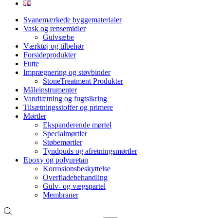
Svanemærkede byggematerialer
Vask og rensemidler
Gulvsæbe
Værktøj og tilbehør
Forsideprodukter
Futte
Imprægnering og støvbinder
StoneTreatment Produkter
Måleinstrumenter
Vandtætning og fugtsikring
Tilsætningsstoffer og primere
Mørtler
Ekspanderende mørtel
Specialmørtler
Støbemørtler
Tyndpuds og afretningsmørtler
Epoxy og polyuretan
Korrosionsbeskyttelse
Overfladebehandling
Gulv- og vægspartel
Membraner