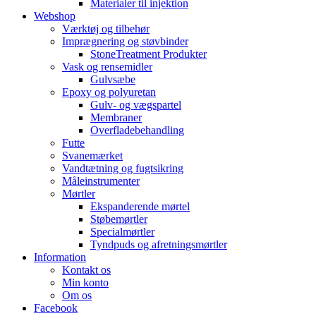
Materialer til injektion
Webshop
Værktøj og tilbehør
Imprægnering og støvbinder
StoneTreatment Produkter
Vask og rensemidler
Gulvsæbe
Epoxy og polyuretan
Gulv- og vægspartel
Membraner
Overfladebehandling
Futte
Svanemærket
Vandtætning og fugtsikring
Måleinstrumenter
Mørtler
Ekspanderende mørtel
Støbemørtler
Specialmørtler
Tyndpuds og afretningsmørtler
Information
Kontakt os
Min konto
Om os
Facebook