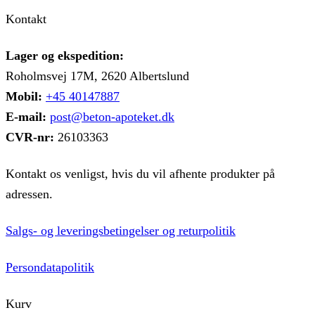
vare
til
har
kr. 107,53
Kontakt
flere
varianter.
Mulighederne
Lager og ekspedition:
kan
Roholmsvej 17M, 2620 Albertslund
vælges
på
Mobil:
+45 40147887
varesiden
E-mail:
post@beton-apoteket.dk
CVR-nr:
26103363
Kontakt os venligst, hvis du vil afhente produkter på
adressen.
Salgs- og leveringsbetingelser og returpolitik
Persondatapolitik
Kurv