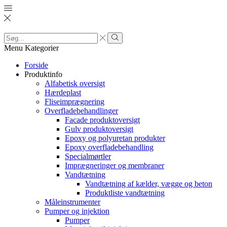
Search
input
Search
Menu
Kategorier
Forside
Produktinfo
Alfabetisk oversigt
Hærdeplast
Fliseimprægnering
Overfladebehandlinger
Facade produktoversigt
Gulv produktoversigt
Epoxy og polyuretan produkter
Epoxy overfladebehandling
Specialmørtler
Imprægneringer og membraner
Vandtætning
Vandtætning af kælder, vægge og beton
Produktliste vandtætning
Måleinstrumenter
Pumper og injektion
Pumper