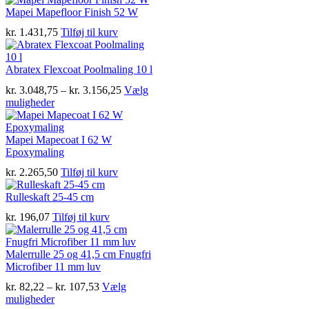
kan
har
kr. 3.162,50
Mapei Mapefloor Finish 52 W
vælges
flere
på
kr.
1.431,75
Tilføj til kurv
varianter.
varesiden
Mulighederne
kan
Abratex Flexcoat Poolmaling 10 l
vælges
på
Prisinterval:
kr.
3.048,75
–
kr.
3.156,25
Vælg
varesiden
Dette
kr. 3.048,75
muligheder
vare
til
har
kr. 3.156,25
flere
Mapei Mapecoat I 62 W
varianter.
Epoxymaling
Mulighederne
kr.
2.265,50
Tilføj til kurv
kan
vælges
Rulleskaft 25-45 cm
på
varesiden
kr.
196,07
Tilføj til kurv
Malerrulle 25 og 41,5 cm Fnugfri
Microfiber 11 mm luv
Prisinterval:
kr.
82,22
–
kr.
107,53
Vælg
Dette
kr. 82,22
muligheder