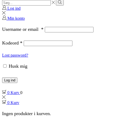
Search
input
Search
Log ind
Min konto
Username or email
*
Kodeord
*
Lost password?
Husk mig
Log ind
0
Kurv
0
0
Kurv
Ingen produkter i kurven.