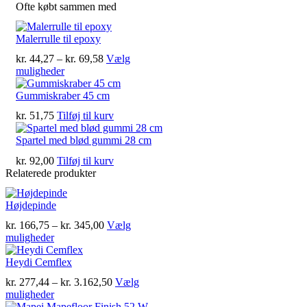
Ofte købt sammen med
Malerrulle til epoxy
Prisinterval:
kr.
44,27
–
kr.
69,58
Vælg
Dette
kr. 44,27
muligheder
vare
til
har
kr. 69,58
Gummiskraber 45 cm
flere
kr.
51,75
Tilføj til kurv
varianter.
Mulighederne
Spartel med blød gummi 28 cm
kan
vælges
kr.
92,00
Tilføj til kurv
på
Relaterede produkter
varesiden
Højdepinde
Prisinterval:
kr.
166,75
–
kr.
345,00
Vælg
Dette
kr. 166,75
muligheder
vare
til
har
kr. 345,00
Heydi Cemflex
flere
Prisinterval:
kr.
277,44
–
kr.
3.162,50
Vælg
varianter.
Dette
kr. 277,44
muligheder
Mulighederne
vare
til