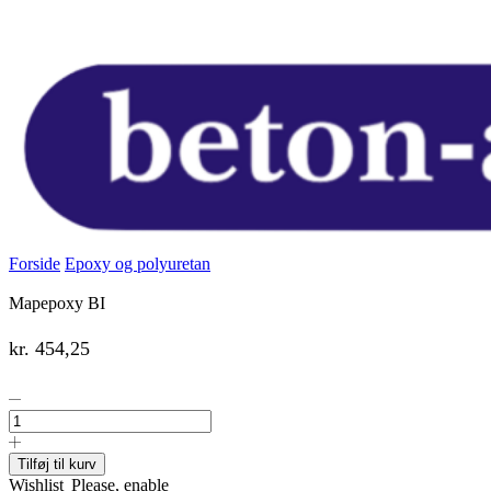
Forside
Epoxy og polyuretan
Mapepoxy BI
kr.
454,25
Mapepoxy
BI
antal
Tilføj til kurv
Wishlist
Please, enable