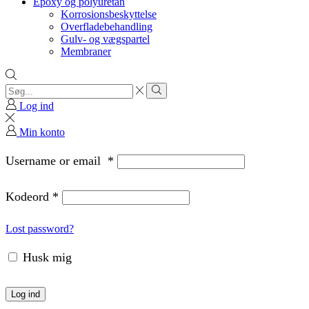
Epoxy og polyuretan
Korrosionsbeskyttelse
Overfladebehandling
Gulv- og vægspartel
Membraner
Search
input
Search
Log ind
Min konto
Username or email
*
Kodeord
*
Lost password?
Husk mig
Log ind