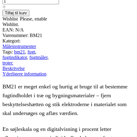
BM21
Fugtmåler
antal
Tilføj til kurv
Wishlist
Please, enable
Wishlist.
EAN:
N/A
Varenummer:
BM21
Kategori:
Måleinstrumenter
Tags:
bm21
,
fugt
,
fugtindikator
,
fugtmåler
,
trotec
Beskrivelse
Yderligere information
BM21 er meget enkel og hurtig at bruge til at bestemme
fugtindholdet i træ og bygningsmaterialer – fjern
beskyttelseshætten og stik elektroderne i materialet som
skal undersøges og aflæs værdien.
En søjleskala og en digitalvisning i procent letter