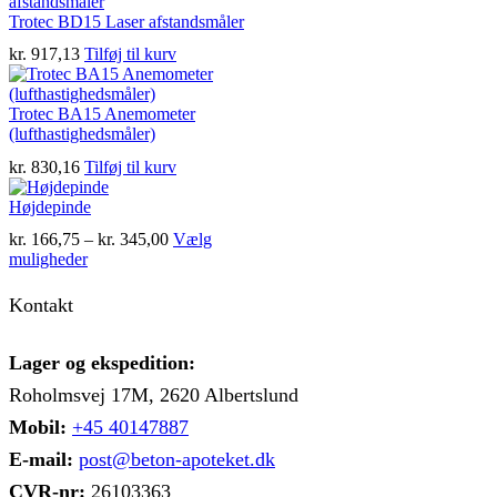
Trotec BD15 Laser afstandsmåler
kr.
917,13
Tilføj til kurv
Trotec BA15 Anemometer
(lufthastighedsmåler)
kr.
830,16
Tilføj til kurv
Højdepinde
Prisinterval:
kr.
166,75
–
kr.
345,00
Vælg
Dette
kr. 166,75
muligheder
vare
til
har
kr. 345,00
Kontakt
flere
varianter.
Mulighederne
Lager og ekspedition:
kan
Roholmsvej 17M, 2620 Albertslund
vælges
på
Mobil:
+45 40147887
varesiden
E-mail:
post@beton-apoteket.dk
CVR-nr:
26103363