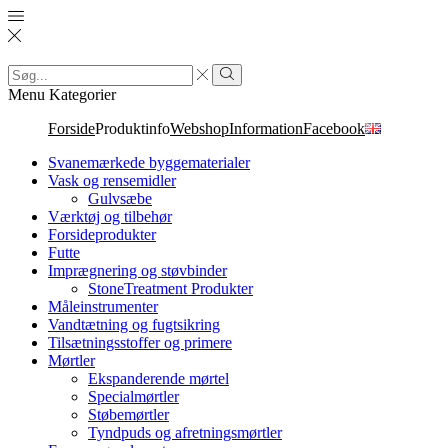
Search
input
Search
Menu
Kategorier
Forside
Produktinfo
Webshop
Information
Facebook
Svanemærkede byggematerialer
Vask og rensemidler
Gulvsæbe
Værktøj og tilbehør
Forsideprodukter
Futte
Imprægnering og støvbinder
StoneTreatment Produkter
Måleinstrumenter
Vandtætning og fugtsikring
Tilsætningsstoffer og primere
Mørtler
Ekspanderende mørtel
Specialmørtler
Støbemørtler
Tyndpuds og afretningsmørtler