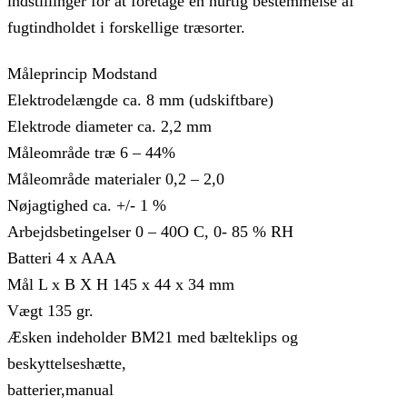
indstillinger for at foretage en hurtig bestemmelse af
fugtindholdet i forskellige træsorter.
Måleprincip Modstand
Elektrodelængde ca. 8 mm (udskiftbare)
Elektrode diameter ca. 2,2 mm
Måleområde træ 6 – 44%
Måleområde materialer 0,2 – 2,0
Nøjagtighed ca. +/- 1 %
Arbejdsbetingelser 0 – 40O C, 0- 85 % RH
Batteri 4 x AAA
Mål L x B X H 145 x 44 x 34 mm
Vægt 135 gr.
Æsken indeholder BM21 med bælteklips og
beskyttelseshætte,
batterier,manual