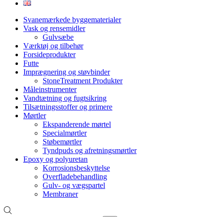
Svanemærkede byggematerialer
Vask og rensemidler
Gulvsæbe
Værktøj og tilbehør
Forsideprodukter
Futte
Imprægnering og støvbinder
StoneTreatment Produkter
Måleinstrumenter
Vandtætning og fugtsikring
Tilsætningsstoffer og primere
Mørtler
Ekspanderende mørtel
Specialmørtler
Støbemørtler
Tyndpuds og afretningsmørtler
Epoxy og polyuretan
Korrosionsbeskyttelse
Overfladebehandling
Gulv- og vægspartel
Membraner