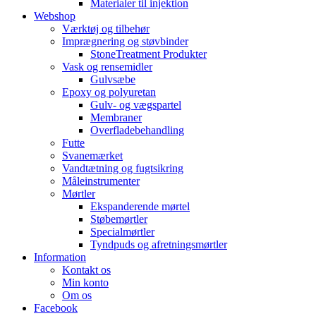
Materialer til injektion
Webshop
Værktøj og tilbehør
Imprægnering og støvbinder
StoneTreatment Produkter
Vask og rensemidler
Gulvsæbe
Epoxy og polyuretan
Gulv- og vægspartel
Membraner
Overfladebehandling
Futte
Svanemærket
Vandtætning og fugtsikring
Måleinstrumenter
Mørtler
Ekspanderende mørtel
Støbemørtler
Specialmørtler
Tyndpuds og afretningsmørtler
Information
Kontakt os
Min konto
Om os
Facebook