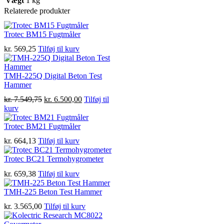
Vægt
1 kg
Relaterede produkter
Trotec BM15 Fugtmåler
kr.
569,25
Tilføj til kurv
TMH-225Q Digital Beton Test
Hammer
Den
Den
kr.
7.549,75
kr.
6.500,00
Tilføj til
oprindelige
aktuelle
kurv
pris
pris
var:
er:
Trotec BM21 Fugtmåler
kr. 7.549,75.
kr. 6.500,00.
kr.
664,13
Tilføj til kurv
Trotec BC21 Termohygrometer
kr.
659,38
Tilføj til kurv
TMH-225 Beton Test Hammer
kr.
3.565,00
Tilføj til kurv