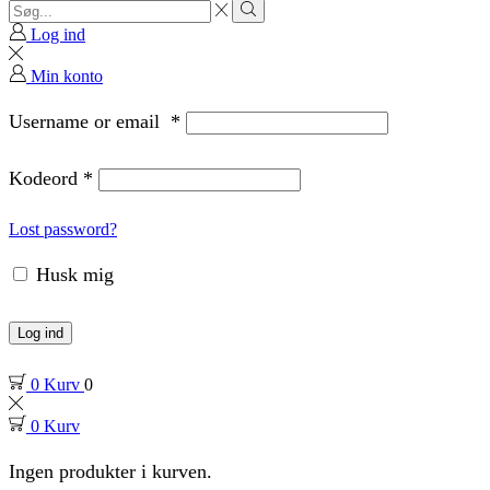
Search
input
Search
Log ind
Min konto
Username or email
*
Kodeord
*
Lost password?
Husk mig
Log ind
0
Kurv
0
0
Kurv
Ingen produkter i kurven.