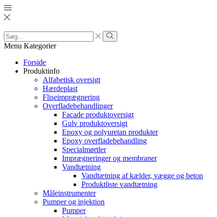
Search
input
Search
Menu
Kategorier
Forside
Produktinfo
Alfabetisk oversigt
Hærdeplast
Fliseimprægnering
Overfladebehandlinger
Facade produktoversigt
Gulv produktoversigt
Epoxy og polyuretan produkter
Epoxy overfladebehandling
Specialmørtler
Imprægneringer og membraner
Vandtætning
Vandtætning af kælder, vægge og beton
Produktliste vandtætning
Måleinstrumenter
Pumper og injektion
Pumper