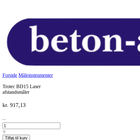
Forside
Måleinstrumenter
Trotec BD15 Laser
afstandsmåler
kr.
917,13
Trotec
BD15
Laser
afstandsmåler
Tilføj til kurv