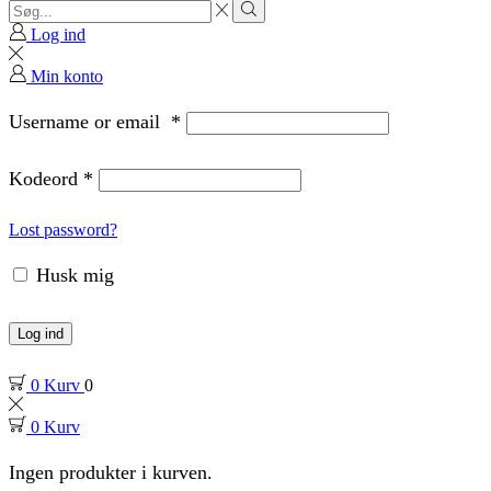
Search
input
Search
Log ind
Min konto
Username or email
*
Kodeord
*
Lost password?
Husk mig
Log ind
0
Kurv
0
0
Kurv
Ingen produkter i kurven.