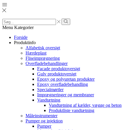
Search
input
Search
Menu
Kategorier
Forside
Produktinfo
Alfabetisk oversigt
Hærdeplast
Fliseimprægnering
Overfladebehandlinger
Facade produktoversigt
Gulv produktoversigt
Epoxy og polyuretan produkter
Epoxy overfladebehandling
Specialmørtler
Imprægneringer og membraner
Vandtætning
Vandtætning af kælder, vægge og beton
Produktliste vandtætning
Måleinstrumenter
Pumper og injektion
Pumper