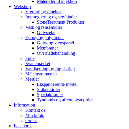
Materialer til injektion
Webshop
Værktøj og tilbehør
Imprægnering og støvbinder
StoneTreatment Produkter
Vask og rensemidler
Gulvsæbe
Epoxy og polyuretan
Gulv- og vægspartel
Membraner
Overfladebehandling
Futte
Svanemærket
Vandtætning og fugtsikring
Måleinstrumenter
Mørtler
Ekspanderende mørtel
Støbemørtler
Specialmørtler
Tyndpuds og afretningsmørtler
Information
Kontakt os
Min konto
Om os
Facebook