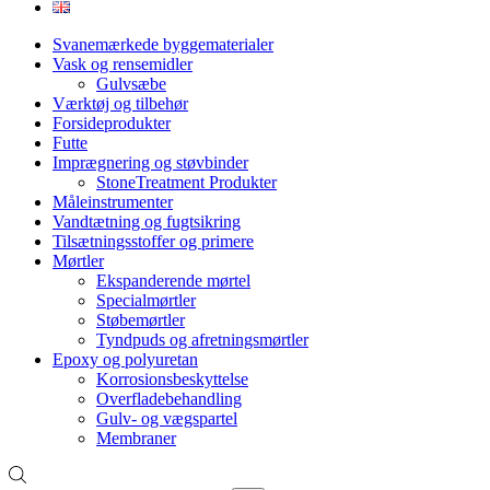
Svanemærkede byggematerialer
Vask og rensemidler
Gulvsæbe
Værktøj og tilbehør
Forsideprodukter
Futte
Imprægnering og støvbinder
StoneTreatment Produkter
Måleinstrumenter
Vandtætning og fugtsikring
Tilsætningsstoffer og primere
Mørtler
Ekspanderende mørtel
Specialmørtler
Støbemørtler
Tyndpuds og afretningsmørtler
Epoxy og polyuretan
Korrosionsbeskyttelse
Overfladebehandling
Gulv- og vægspartel
Membraner