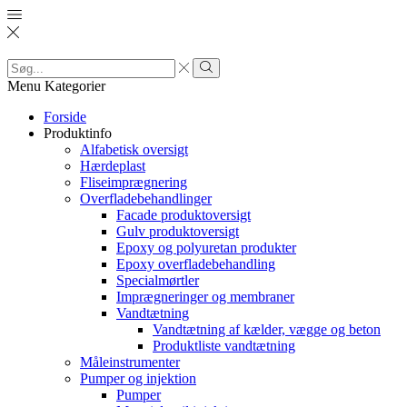
Search
input
Search
Menu
Kategorier
Forside
Produktinfo
Alfabetisk oversigt
Hærdeplast
Fliseimprægnering
Overfladebehandlinger
Facade produktoversigt
Gulv produktoversigt
Epoxy og polyuretan produkter
Epoxy overfladebehandling
Specialmørtler
Imprægneringer og membraner
Vandtætning
Vandtætning af kælder, vægge og beton
Produktliste vandtætning
Måleinstrumenter
Pumper og injektion
Pumper