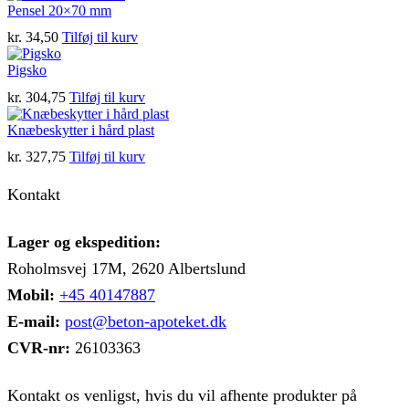
Pensel 20×70 mm
kan
vælges
kr.
34,50
Tilføj til kurv
på
varesiden
Pigsko
kr.
304,75
Tilføj til kurv
Knæbeskytter i hård plast
kr.
327,75
Tilføj til kurv
Kontakt
Lager og ekspedition:
Roholmsvej 17M, 2620 Albertslund
Mobil:
+45 40147887
E-mail:
post@beton-apoteket.dk
CVR-nr:
26103363
Kontakt os venligst, hvis du vil afhente produkter på