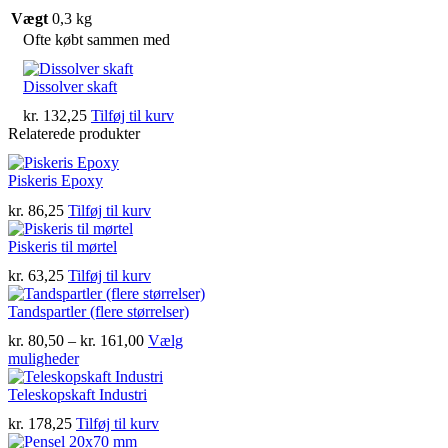
Vægt
0,3 kg
Ofte købt sammen med
Dissolver skaft
kr.
132,25
Tilføj til kurv
Relaterede produkter
Piskeris Epoxy
kr.
86,25
Tilføj til kurv
Piskeris til mørtel
kr.
63,25
Tilføj til kurv
Tandspartler (flere størrelser)
Prisinterval:
kr.
80,50
–
kr.
161,00
Vælg
Dette
kr. 80,50
muligheder
vare
til
har
kr. 161,00
Teleskopskaft Industri
flere
kr.
178,25
Tilføj til kurv
varianter.
Mulighederne