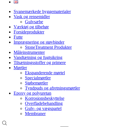
Svanemærkede byggematerialer
Vask og rensemidler
Gulvsæbe
Værktøj og tilbehør
Forsideprodukter
Futte
Imprægnering og støvbinder
StoneTreatment Produkter
Måleinstrumenter
Vandtætning og fugtsikring
Tilsætningsstoffer og primere
Mørtler
Ekspanderende mørtel
Specialmørtler
Støbemørtler
Tyndpuds og afretningsmørtler
Epoxy og polyuretan
Korrosionsbeskyttelse
Overfladebehandling
Gulv- og vægspartel
Membraner