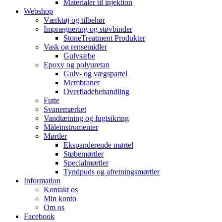
Materialer til injektion
Webshop
Værktøj og tilbehør
Imprægnering og støvbinder
StoneTreatment Produkter
Vask og rensemidler
Gulvsæbe
Epoxy og polyuretan
Gulv- og vægspartel
Membraner
Overfladebehandling
Futte
Svanemærket
Vandtætning og fugtsikring
Måleinstrumenter
Mørtler
Ekspanderende mørtel
Støbemørtler
Specialmørtler
Tyndpuds og afretningsmørtler
Information
Kontakt os
Min konto
Om os
Facebook