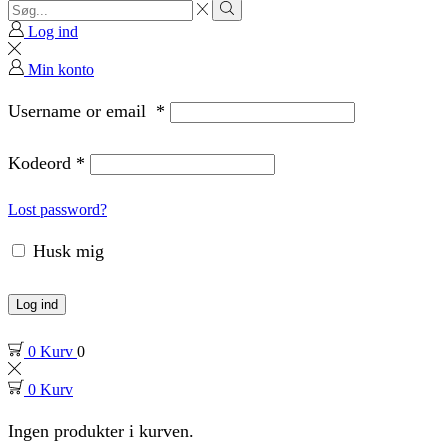
Search
input
Search
Log ind
Min konto
Username or email
*
Kodeord
*
Lost password?
Husk mig
Log ind
0
Kurv
0
0
Kurv
Ingen produkter i kurven.