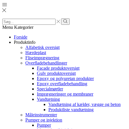
Search
input
Search
Menu
Kategorier
Forside
Produktinfo
Alfabetisk oversigt
Hærdeplast
Fliseimprægnering
Overfladebehandlinger
Facade produktoversigt
Gulv produktoversigt
Epoxy og polyuretan produkter
Epoxy overfladebehandling
Specialmørtler
Imprægneringer og membraner
Vandtætning
Vandtætning af kælder, vægge og beton
Produktliste vandtætning
Måleinstrumenter
Pumper og injektion
Pumper