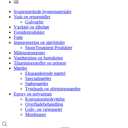
Svanemærkede byggematerialer
Vask og rensemidler
Gulvsæbe
Værktøj og tilbehør
Forsideprodukter
Futte
Imprægnering og støvbinder
StoneTreatment Produkter
Måleinstrumenter
Vandtætning og fugtsikring
Tilsætningsstoffer og primere
Mørtler
Ekspanderende mørtel
Specialmørtler
Støbemørtler
Tyndpuds og afretningsmørtler
Epoxy og polyuretan
Korrosionsbeskyttelse
Overfladebehandling
Gulv- og vægspartel
Membraner