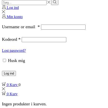
Search
input
Search
Log ind
Min konto
Username or email
*
Kodeord
*
Lost password?
Husk mig
Log ind
0
Kurv
0
0
Kurv
Ingen produkter i kurven.