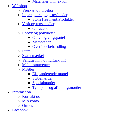
Materialer til injektion
Webshop
Værktøj og tilbehør
Imprægnering og støvbinder
StoneTreatment Produkter
Vask og rensemidler
Gulvsæbe
Epoxy og polyuretan
Gulv- og vægspartel
Membraner
Overfladebehandling
Futte
Svanemærket
Vandtætning og fugtsikring
Måleinstrumenter
Mørtler
Ekspanderende mørtel
Støbemørtler
Specialmørtler
Tyndpuds og afretningsmørtler
Information
Kontakt os
Min konto
Om os
Facebook