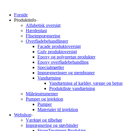
Forside
Produktinfo
Alfabetisk oversigt
Hærdeplast
Fliseimprægnering
Overfladebehandlinger
Facade produktoversigt
Gulv produktoversigt
Epoxy og polyuretan produkter
Epoxy overfladebehandling
Specialmørtler
Imprægneringer og membraner
Vandtætning
Vandtætning af kælder, vægge og beton
Produktliste vandtætning
Måleinstrumenter
Pumper og injektion
Pumper
Materialer til injektion
Webshop
Værktøj og tilbehør
Imprægnering og støvbinder
StoneTreatment Produkter