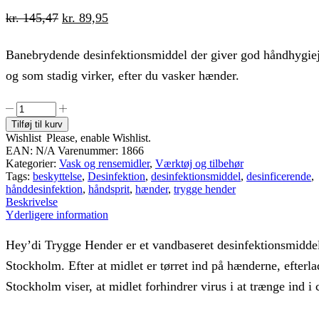
Den
Den
kr.
145,47
kr.
89,95
oprindelige
aktuelle
Banebrydende desinfektionsmiddel der giver god håndhygie
pris
pris
og som stadig virker, efter du vasker hænder.
var:
er:
kr. 145,47.
kr. 89,95.
Heydi
Trygge
Tilføj til kurv
Hender
Wishlist
Please, enable Wishlist.
Hånddesinfektion
EAN:
N/A
Varenummer:
1866
200
Kategorier:
Vask og rensemidler
,
Værktøj og tilbehør
ml
Tags:
beskyttelse
,
Desinfektion
,
desinfektionsmiddel
,
desinficerende
,
antal
hånddesinfektion
,
håndsprit
,
hænder
,
trygge hender
Beskrivelse
Yderligere information
Hey’di Trygge Hender er et vandbaseret desinfektionsmidde
Stockholm. Efter at midlet er tørret ind på hænderne, efterl
Stockholm viser, at midlet forhindrer virus i at trænge ind i c