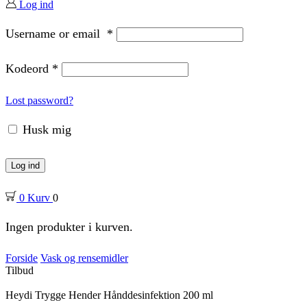
Log ind
Username or email
*
Kodeord
*
Lost password?
Husk mig
Log ind
0
Kurv
0
Ingen produkter i kurven.
Forside
Vask og rensemidler
Tilbud
Heydi Trygge Hender Hånddesinfektion 200 ml