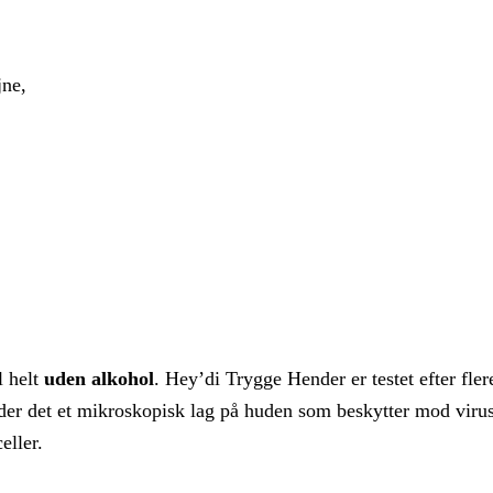
jne,
l helt
uden alkohol
. Hey’di Trygge Hender er testet efter fle
ader det et mikroskopisk lag på huden som beskytter mod virus,
eller.