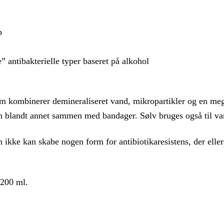
p
” antibakterielle typer baseret på alkohol
m kombinerer demineraliseret vand, mikropartikler og en mege
in blandt annet sammen med bandager. Sølv bruges også til v
 ikke kan skabe nogen form for antibiotikaresistens, der elle
 200 ml.