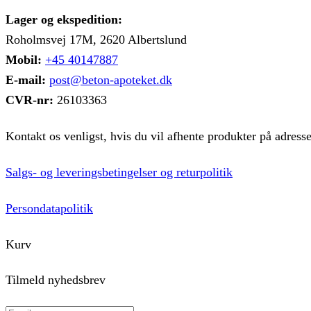
på
Lager og ekspedition:
varesiden
Roholmsvej 17M, 2620 Albertslund
Mobil:
+45 40147887
E-mail:
post@beton-apoteket.dk
CVR-nr:
26103363
Kontakt os venligst, hvis du vil afhente produkter på adress
Salgs- og leveringsbetingelser og returpolitik
Persondatapolitik
Kurv
Tilmeld nyhedsbrev