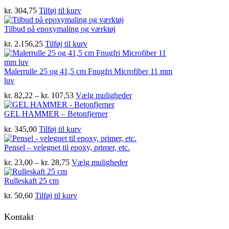
var:
er:
kr.
304,75
Tilføj til kurv
kr. 95,45.
kr. 59,95.
Tilbud på epoxymaling og værktøj
kr.
2.156,25
Tilføj til kurv
Malerrulle 25 og 41,5 cm Fnugfri Microfiber 11 mm
luv
Prisinterval:
Dette
kr.
82,22
–
kr.
107,53
Vælg muligheder
kr. 82,22
vare
til
har
GEL HAMMER – Betonfjerner
kr. 107,53
flere
kr.
345,00
Tilføj til kurv
varianter.
Mulighederne
Pensel – velegnet til epoxy, primer, etc.
kan
vælges
Prisinterval:
Dette
kr.
23,00
–
kr.
28,75
Vælg muligheder
på
kr. 23,00
vare
varesiden
til
har
Rulleskaft 25 cm
kr. 28,75
flere
kr.
50,60
Tilføj til kurv
varianter.
Mulighederne
Kontakt
kan
vælges