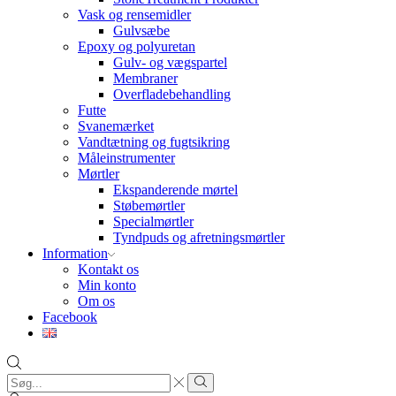
Vask og rensemidler
Gulvsæbe
Epoxy og polyuretan
Gulv- og vægspartel
Membraner
Overfladebehandling
Futte
Svanemærket
Vandtætning og fugtsikring
Måleinstrumenter
Mørtler
Ekspanderende mørtel
Støbemørtler
Specialmørtler
Tyndpuds og afretningsmørtler
Information
Kontakt os
Min konto
Om os
Facebook
Search
input
Search