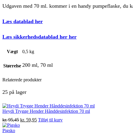
Udgaven med 70 ml. kommer i en handy pumpeflaske, du ka
Læs datablad her
Læs sikkerhedsdatablad her her
Vægt
0,5 kg
200 ml, 70 ml
Størrelse
Relaterede produkter
25 på lager
Heydi Trygge Hender Hånddesinfektion 70 ml
Den
Den
kr.
95,45
kr.
59,95
Tilføj til kurv
oprindelige
aktuelle
pris
pris
Pigsko