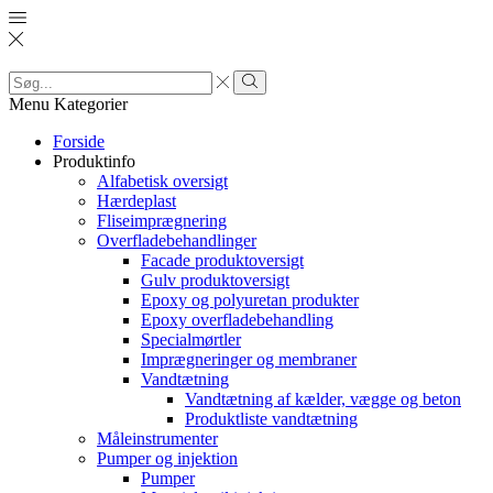
Search
input
Search
Menu
Kategorier
Forside
Produktinfo
Alfabetisk oversigt
Hærdeplast
Fliseimprægnering
Overfladebehandlinger
Facade produktoversigt
Gulv produktoversigt
Epoxy og polyuretan produkter
Epoxy overfladebehandling
Specialmørtler
Imprægneringer og membraner
Vandtætning
Vandtætning af kælder, vægge og beton
Produktliste vandtætning
Måleinstrumenter
Pumper og injektion
Pumper