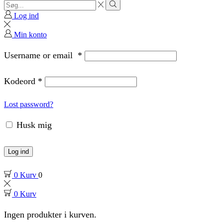
Search
input
Search
Log ind
Min konto
Username or email
*
Kodeord
*
Lost password?
Husk mig
Log ind
0
Kurv
0
0
Kurv
Ingen produkter i kurven.