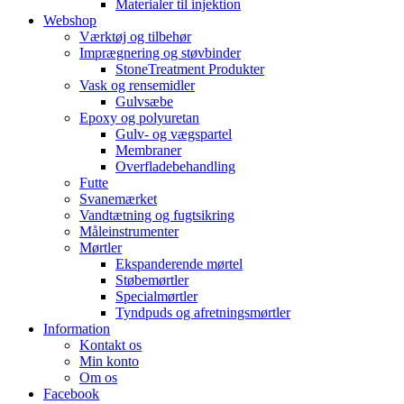
Materialer til injektion
Webshop
Værktøj og tilbehør
Imprægnering og støvbinder
StoneTreatment Produkter
Vask og rensemidler
Gulvsæbe
Epoxy og polyuretan
Gulv- og vægspartel
Membraner
Overfladebehandling
Futte
Svanemærket
Vandtætning og fugtsikring
Måleinstrumenter
Mørtler
Ekspanderende mørtel
Støbemørtler
Specialmørtler
Tyndpuds og afretningsmørtler
Information
Kontakt os
Min konto
Om os
Facebook