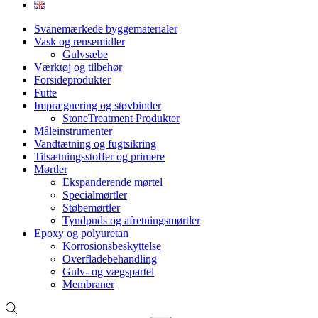
Svanemærkede byggematerialer
Vask og rensemidler
Gulvsæbe
Værktøj og tilbehør
Forsideprodukter
Futte
Imprægnering og støvbinder
StoneTreatment Produkter
Måleinstrumenter
Vandtætning og fugtsikring
Tilsætningsstoffer og primere
Mørtler
Ekspanderende mørtel
Specialmørtler
Støbemørtler
Tyndpuds og afretningsmørtler
Epoxy og polyuretan
Korrosionsbeskyttelse
Overfladebehandling
Gulv- og vægspartel
Membraner