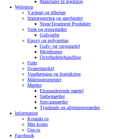
Materialer til injektion
Webshop
Værktøj og tilbehør
Imprægnering og støvbinder
StoneTreatment Produkter
Vask og rensemidler
Gulvsæbe
Epoxy og polyuretan
Gulv- og vægspartel
Membraner
Overfladebehandling
Futte
Svanemærket
Vandtætning og fugtsikring
Måleinstrumenter
Mørtler
Ekspanderende mørtel
Støbemørtler
Specialmørtler
Tyndpuds og afretningsmørtler
Information
Kontakt os
Min konto
Om os
Facebook