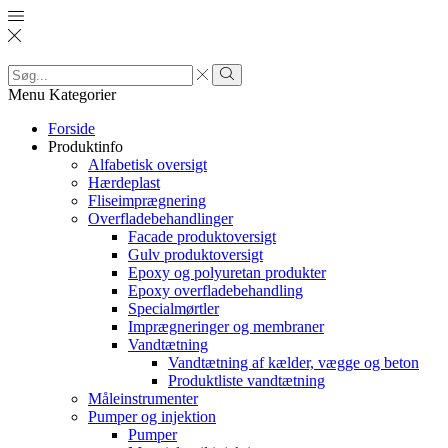
Search
input
Search
Menu
Kategorier
Forside
Produktinfo
Alfabetisk oversigt
Hærdeplast
Fliseimprægnering
Overfladebehandlinger
Facade produktoversigt
Gulv produktoversigt
Epoxy og polyuretan produkter
Epoxy overfladebehandling
Specialmørtler
Imprægneringer og membraner
Vandtætning
Vandtætning af kælder, vægge og beton
Produktliste vandtætning
Måleinstrumenter
Pumper og injektion
Pumper