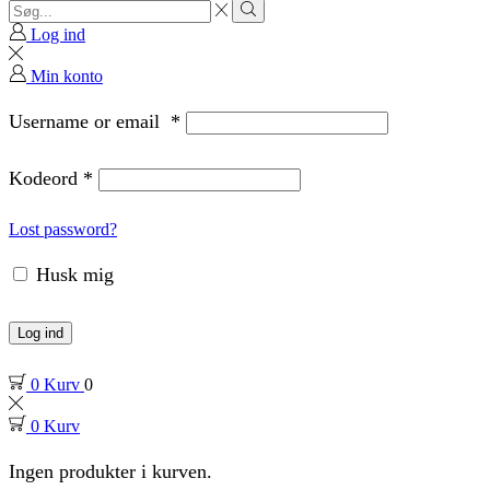
Search
input
Search
Log ind
Min konto
Username or email
*
Kodeord
*
Lost password?
Husk mig
Log ind
0
Kurv
0
0
Kurv
Ingen produkter i kurven.