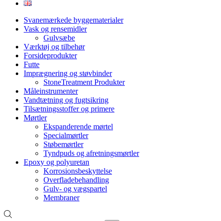
Svanemærkede byggematerialer
Vask og rensemidler
Gulvsæbe
Værktøj og tilbehør
Forsideprodukter
Futte
Imprægnering og støvbinder
StoneTreatment Produkter
Måleinstrumenter
Vandtætning og fugtsikring
Tilsætningsstoffer og primere
Mørtler
Ekspanderende mørtel
Specialmørtler
Støbemørtler
Tyndpuds og afretningsmørtler
Epoxy og polyuretan
Korrosionsbeskyttelse
Overfladebehandling
Gulv- og vægspartel
Membraner