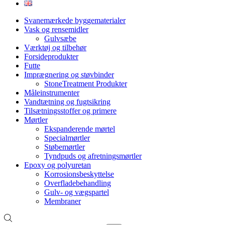
Svanemærkede byggematerialer
Vask og rensemidler
Gulvsæbe
Værktøj og tilbehør
Forsideprodukter
Futte
Imprægnering og støvbinder
StoneTreatment Produkter
Måleinstrumenter
Vandtætning og fugtsikring
Tilsætningsstoffer og primere
Mørtler
Ekspanderende mørtel
Specialmørtler
Støbemørtler
Tyndpuds og afretningsmørtler
Epoxy og polyuretan
Korrosionsbeskyttelse
Overfladebehandling
Gulv- og vægspartel
Membraner