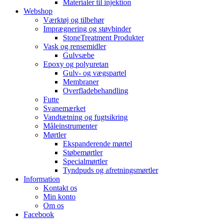
Materialer til injektion
Webshop
Værktøj og tilbehør
Imprægnering og støvbinder
StoneTreatment Produkter
Vask og rensemidler
Gulvsæbe
Epoxy og polyuretan
Gulv- og vægspartel
Membraner
Overfladebehandling
Futte
Svanemærket
Vandtætning og fugtsikring
Måleinstrumenter
Mørtler
Ekspanderende mørtel
Støbemørtler
Specialmørtler
Tyndpuds og afretningsmørtler
Information
Kontakt os
Min konto
Om os
Facebook