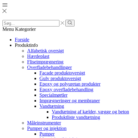
Search
input
Search
Menu
Kategorier
Forside
Produktinfo
Alfabetisk oversigt
Hærdeplast
Fliseimprægnering
Overfladebehandlinger
Facade produktoversigt
Gulv produktoversigt
Epoxy og polyuretan produkter
Epoxy overfladebehandling
Specialmørtler
Imprægneringer og membraner
Vandtætning
Vandtætning af kælder, vægge og beton
Produktliste vandtætning
Måleinstrumenter
Pumper og injektion
Pumper