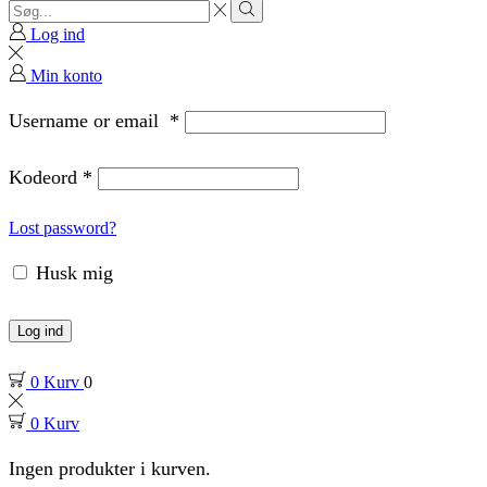
Search
input
Search
Log ind
Min konto
Username or email
*
Kodeord
*
Lost password?
Husk mig
Log ind
0
Kurv
0
0
Kurv
Ingen produkter i kurven.