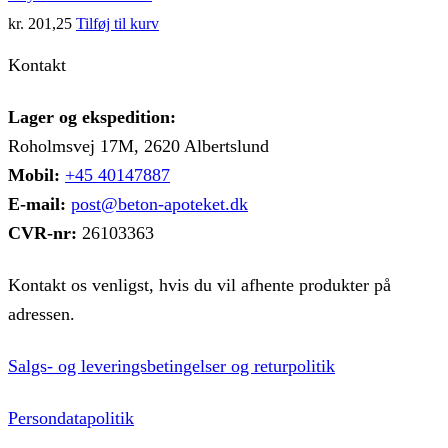
kr.
201,25
Tilføj til kurv
Kontakt
Lager og ekspedition:
Roholmsvej 17M, 2620 Albertslund
Mobil:
+45 40147887
E-mail:
post@beton-apoteket.dk
CVR-nr:
26103363
Kontakt os venligst, hvis du vil afhente produkter på
adressen.
Salgs- og leveringsbetingelser og returpolitik
Persondatapolitik