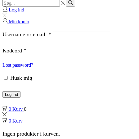
Search
input
Search
Log ind
Min konto
Username or email
*
Kodeord
*
Lost password?
Husk mig
Log ind
0
Kurv
0
0
Kurv
Ingen produkter i kurven.