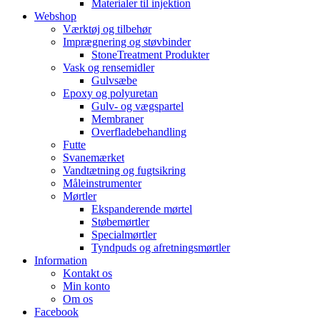
Materialer til injektion
Webshop
Værktøj og tilbehør
Imprægnering og støvbinder
StoneTreatment Produkter
Vask og rensemidler
Gulvsæbe
Epoxy og polyuretan
Gulv- og vægspartel
Membraner
Overfladebehandling
Futte
Svanemærket
Vandtætning og fugtsikring
Måleinstrumenter
Mørtler
Ekspanderende mørtel
Støbemørtler
Specialmørtler
Tyndpuds og afretningsmørtler
Information
Kontakt os
Min konto
Om os
Facebook