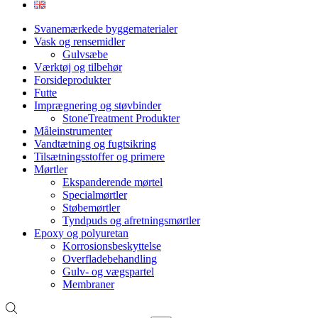
Svanemærkede byggematerialer
Vask og rensemidler
Gulvsæbe
Værktøj og tilbehør
Forsideprodukter
Futte
Imprægnering og støvbinder
StoneTreatment Produkter
Måleinstrumenter
Vandtætning og fugtsikring
Tilsætningsstoffer og primere
Mørtler
Ekspanderende mørtel
Specialmørtler
Støbemørtler
Tyndpuds og afretningsmørtler
Epoxy og polyuretan
Korrosionsbeskyttelse
Overfladebehandling
Gulv- og vægspartel
Membraner