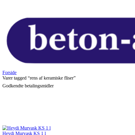
Forside
Varer tagged “rens af keramiske fliser”
Godkendte betalingsmidler
Heydi Murvask KS 1 l