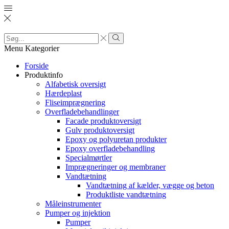
Search
input
Search
Menu
Kategorier
Forside
Produktinfo
Alfabetisk oversigt
Hærdeplast
Fliseimprægnering
Overfladebehandlinger
Facade produktoversigt
Gulv produktoversigt
Epoxy og polyuretan produkter
Epoxy overfladebehandling
Specialmørtler
Imprægneringer og membraner
Vandtætning
Vandtætning af kælder, vægge og beton
Produktliste vandtætning
Måleinstrumenter
Pumper og injektion
Pumper