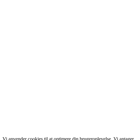
Vi anvender cookies til at optimere din brugeroplevelse. Vi antager,