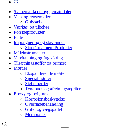
Svanemærkede byggematerialer
Vask og rensemidler
Gulvsæbe
Værktøj og tilbehør
Forsideprodukter
Futte
Imprægnering og støvbinder
StoneTreatment Produkter
Måleinstrumenter
Vandtætning og fugtsikring
Tilsætningsstoffer og primere
Mørtler
Ekspanderende mørtel
Specialmørtler
Støbemørtler
Tyndpuds og afretningsmørtler
Epoxy og polyuretan
Korrosionsbeskyttelse
Overfladebehandling
Gulv- og vægspartel
Membraner