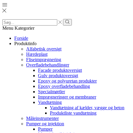
Search
input
Search
Menu
Kategorier
Forside
Produktinfo
Alfabetisk oversigt
Hærdeplast
Fliseimprægnering
Overfladebehandlinger
Facade produktoversigt
Gulv produktoversigt
Epoxy og polyuretan produkter
Epoxy overfladebehandling
Specialmørtler
Imprægneringer og membraner
Vandtætning
Vandtætning af kælder, vægge og beton
Produktliste vandtætning
Måleinstrumenter
Pumper og injektion
Pumper