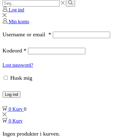
Search
input
Search
Log ind
Min konto
Username or email
*
Kodeord
*
Lost password?
Husk mig
Log ind
0
Kurv
0
0
Kurv
Ingen produkter i kurven.