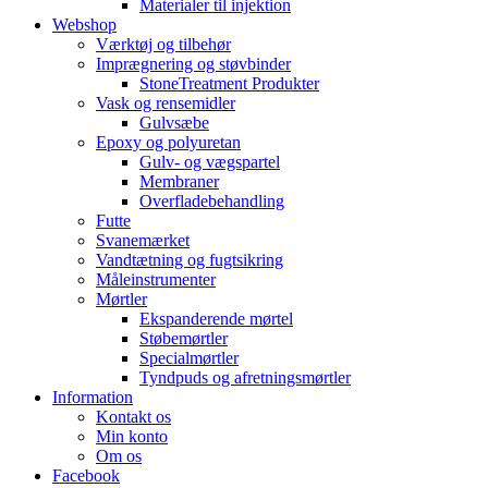
Materialer til injektion
Webshop
Værktøj og tilbehør
Imprægnering og støvbinder
StoneTreatment Produkter
Vask og rensemidler
Gulvsæbe
Epoxy og polyuretan
Gulv- og vægspartel
Membraner
Overfladebehandling
Futte
Svanemærket
Vandtætning og fugtsikring
Måleinstrumenter
Mørtler
Ekspanderende mørtel
Støbemørtler
Specialmørtler
Tyndpuds og afretningsmørtler
Information
Kontakt os
Min konto
Om os
Facebook