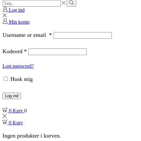
Search
input
Search
Log ind
Min konto
Username or email
*
Kodeord
*
Lost password?
Husk mig
Log ind
0
Kurv
0
0
Kurv
Ingen produkter i kurven.