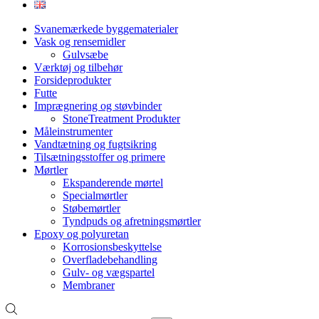
Svanemærkede byggematerialer
Vask og rensemidler
Gulvsæbe
Værktøj og tilbehør
Forsideprodukter
Futte
Imprægnering og støvbinder
StoneTreatment Produkter
Måleinstrumenter
Vandtætning og fugtsikring
Tilsætningsstoffer og primere
Mørtler
Ekspanderende mørtel
Specialmørtler
Støbemørtler
Tyndpuds og afretningsmørtler
Epoxy og polyuretan
Korrosionsbeskyttelse
Overfladebehandling
Gulv- og vægspartel
Membraner