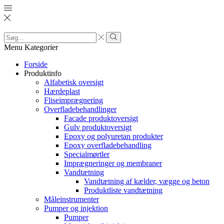
Search
input
Search
Menu
Kategorier
Forside
Produktinfo
Alfabetisk oversigt
Hærdeplast
Fliseimprægnering
Overfladebehandlinger
Facade produktoversigt
Gulv produktoversigt
Epoxy og polyuretan produkter
Epoxy overfladebehandling
Specialmørtler
Imprægneringer og membraner
Vandtætning
Vandtætning af kælder, vægge og beton
Produktliste vandtætning
Måleinstrumenter
Pumper og injektion
Pumper