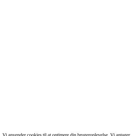
Vi anvender cookies til at optimere din brugeroplevelse. Vi antager,