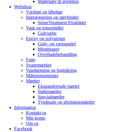
Materialer til injektion
Webshop
Værktøj og tilbehør
Imprægnering og støvbinder
StoneTreatment Produkter
Vask og rensemidler
Gulvsæbe
Epoxy og polyuretan
Gulv- og vægspartel
Membraner
Overfladebehandling
Futte
Svanemærket
Vandtætning og fugtsikring
Måleinstrumenter
Mørtler
Ekspanderende mørtel
Støbemørtler
Specialmørtler
Tyndpuds og afretningsmørtler
Information
Kontakt os
Min konto
Om os
Facebook