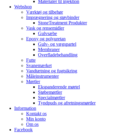
Materialer til injektion
Webshop
Værktøj og tilbehør
Imprægnering og støvbinder
StoneTreatment Produkter
Vask og rensemidler
Gulvsæbe
Epoxy og polyuretan
Gulv- og vægspartel
Membraner
Overfladebehandling
Futte
Svanemærket
Vandtætning og fugtsikring
Måleinstrumenter
Mørtler
Ekspanderende mørtel
Støbemørtler
Specialmørtler
Tyndpuds og afretningsmørtler
Information
Kontakt os
Min konto
Om os
Facebook