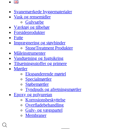
Svanemærkede byggematerialer
Vask og rensemidler
Gulvsæbe
Værktøj og tilbehør
Forsideprodukter
Futte
Imprægnering og støvbinder
StoneTreatment Produkter
Måleinstrumenter
Vandtætning og fugtsikring
Tilsætningsstoffer og primere
Mørtler
Ekspanderende mørtel
Specialmørtler
Støbemørtler
Tyndpuds og afretningsmørtler
Epoxy og polyuretan
Korrosionsbeskyttelse
Overfladebehandling
Gulv- og vægspartel
Membraner