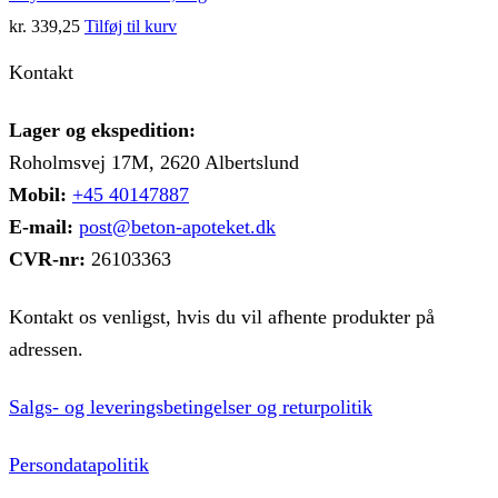
kr.
339,25
Tilføj til kurv
Kontakt
Lager og ekspedition:
Roholmsvej 17M, 2620 Albertslund
Mobil:
+45 40147887
E-mail:
post@beton-apoteket.dk
CVR-nr:
26103363
Kontakt os venligst, hvis du vil afhente produkter på
adressen.
Salgs- og leveringsbetingelser og returpolitik
Persondatapolitik