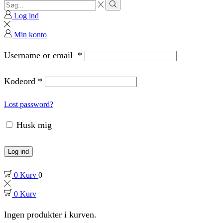
Search
input
Search
Log ind
Min konto
Username or email
*
Kodeord
*
Lost password?
Husk mig
Log ind
0
Kurv
0
0
Kurv
Ingen produkter i kurven.