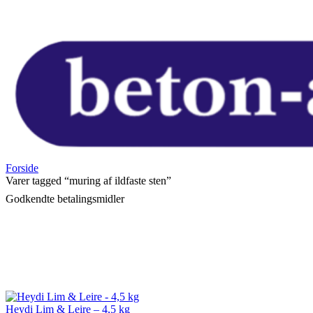
Forside
Varer tagged “muring af ildfaste sten”
Godkendte betalingsmidler
Heydi Lim & Leire – 4,5 kg