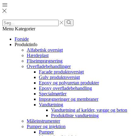
Search
input
Search
Menu
Kategorier
Forside
Produktinfo
Alfabetisk oversigt
Hærdeplast
Fliseimprægnering
Overfladebehandlinger
Facade produktoversigt
Gulv produktoversigt
Epoxy og polyuretan produkter
Epoxy overfladebehandling
Specialmørtler
Imprægneringer og membraner
Vandtætning
Vandtætning af kælder, vægge og beton
Produktliste vandtætning
Måleinstrumenter
Pumper og injektion
Pumper