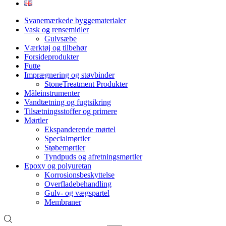
Svanemærkede byggematerialer
Vask og rensemidler
Gulvsæbe
Værktøj og tilbehør
Forsideprodukter
Futte
Imprægnering og støvbinder
StoneTreatment Produkter
Måleinstrumenter
Vandtætning og fugtsikring
Tilsætningsstoffer og primere
Mørtler
Ekspanderende mørtel
Specialmørtler
Støbemørtler
Tyndpuds og afretningsmørtler
Epoxy og polyuretan
Korrosionsbeskyttelse
Overfladebehandling
Gulv- og vægspartel
Membraner