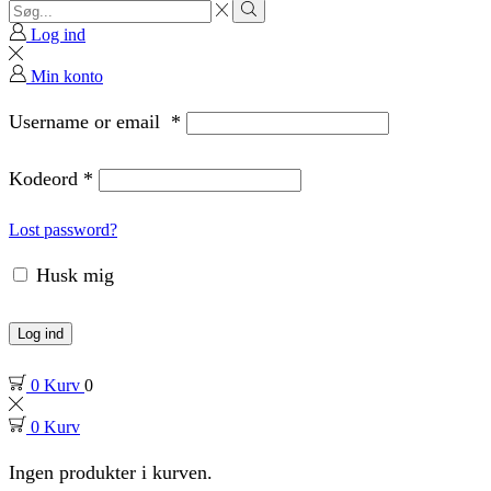
Search
input
Search
Log ind
Min konto
Username or email
*
Kodeord
*
Lost password?
Husk mig
Log ind
0
Kurv
0
0
Kurv
Ingen produkter i kurven.