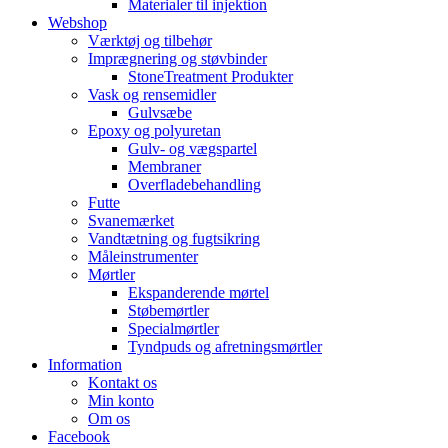
Materialer til injektion
Webshop
Værktøj og tilbehør
Imprægnering og støvbinder
StoneTreatment Produkter
Vask og rensemidler
Gulvsæbe
Epoxy og polyuretan
Gulv- og vægspartel
Membraner
Overfladebehandling
Futte
Svanemærket
Vandtætning og fugtsikring
Måleinstrumenter
Mørtler
Ekspanderende mørtel
Støbemørtler
Specialmørtler
Tyndpuds og afretningsmørtler
Information
Kontakt os
Min konto
Om os
Facebook