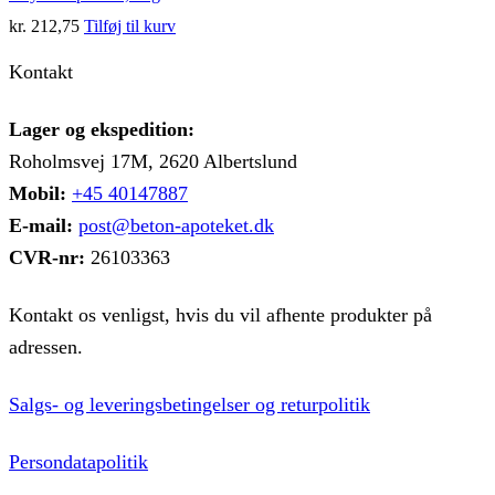
kr.
212,75
Tilføj til kurv
Kontakt
Lager og ekspedition:
Roholmsvej 17M, 2620 Albertslund
Mobil:
+45 40147887
E-mail:
post@beton-apoteket.dk
CVR-nr:
26103363
Kontakt os venligst, hvis du vil afhente produkter på
adressen.
Salgs- og leveringsbetingelser og returpolitik
Persondatapolitik