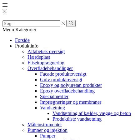
Search
input
Search
Menu
Kategorier
Forside
Produktinfo
Alfabetisk oversigt
Hærdeplast
Fliseimprægnering
Overfladebehandlinger
Facade produktoversigt
Gulv produktoversigt
Epoxy og polyuretan produkter
Epoxy overfladebehandling
Specialmørtler
Imprægneringer og membraner
Vandtætning
Vandtætning af kælder, vægge og beton
Produktliste vandtætning
Måleinstrumenter
Pumper og injektion
Pumper