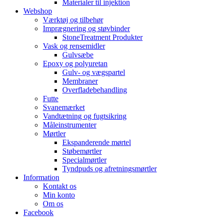
Materialer til injektion
Webshop
Værktøj og tilbehør
Imprægnering og støvbinder
StoneTreatment Produkter
Vask og rensemidler
Gulvsæbe
Epoxy og polyuretan
Gulv- og vægspartel
Membraner
Overfladebehandling
Futte
Svanemærket
Vandtætning og fugtsikring
Måleinstrumenter
Mørtler
Ekspanderende mørtel
Støbemørtler
Specialmørtler
Tyndpuds og afretningsmørtler
Information
Kontakt os
Min konto
Om os
Facebook