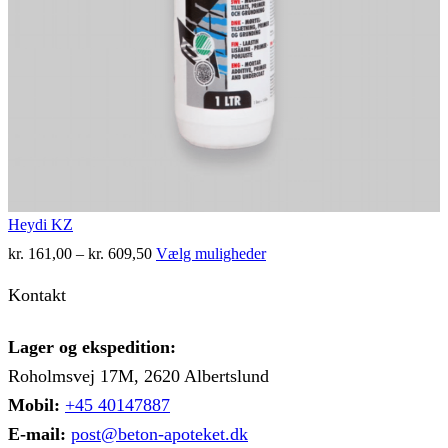
Heydi KZ
Prisinterval:
Dette
kr.
161,00
–
kr.
609,50
Vælg muligheder
kr. 161,00
vare
til
har
Kontakt
kr. 609,50
flere
varianter.
Mulighederne
Lager og ekspedition:
kan
Roholmsvej 17M, 2620 Albertslund
vælges
på
Mobil:
+45 40147887
varesiden
E-mail:
post@beton-apoteket.dk