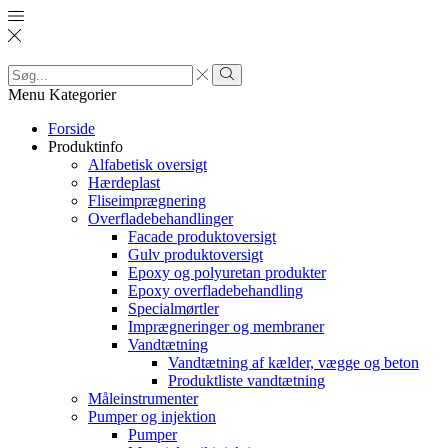
Search
input
Search
Menu
Kategorier
Forside
Produktinfo
Alfabetisk oversigt
Hærdeplast
Fliseimprægnering
Overfladebehandlinger
Facade produktoversigt
Gulv produktoversigt
Epoxy og polyuretan produkter
Epoxy overfladebehandling
Specialmørtler
Imprægneringer og membraner
Vandtætning
Vandtætning af kælder, vægge og beton
Produktliste vandtætning
Måleinstrumenter
Pumper og injektion
Pumper