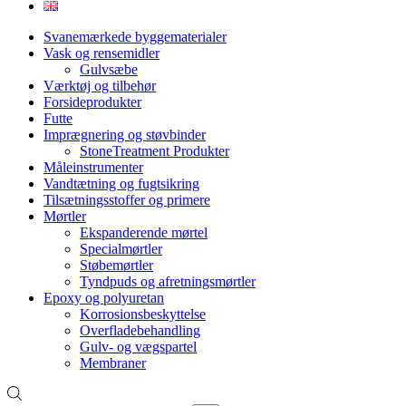
Svanemærkede byggematerialer
Vask og rensemidler
Gulvsæbe
Værktøj og tilbehør
Forsideprodukter
Futte
Imprægnering og støvbinder
StoneTreatment Produkter
Måleinstrumenter
Vandtætning og fugtsikring
Tilsætningsstoffer og primere
Mørtler
Ekspanderende mørtel
Specialmørtler
Støbemørtler
Tyndpuds og afretningsmørtler
Epoxy og polyuretan
Korrosionsbeskyttelse
Overfladebehandling
Gulv- og vægspartel
Membraner