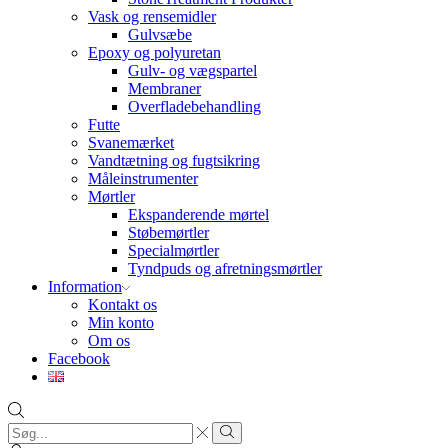
Vask og rensemidler
Gulvsæbe
Epoxy og polyuretan
Gulv- og vægspartel
Membraner
Overfladebehandling
Futte
Svanemærket
Vandtætning og fugtsikring
Måleinstrumenter
Mørtler
Ekspanderende mørtel
Støbemørtler
Specialmørtler
Tyndpuds og afretningsmørtler
Information
Kontakt os
Min konto
Om os
Facebook
Search
input
Search