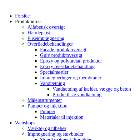
Forside
Produktinfo
Alfabetisk oversigt
Hærdeplast
Fliseimprægnering
Overfladebehandlinger
Facade produktoversigt
Gulv produktoversigt
Epoxy og polyuretan produkter
Epoxy overfladebehandling
Specialmørtler
Imprægneringer og membraner
Vandtætning
Vandtætning af kælder, vægge og beton
Produktliste vandtætning
Måleinstrumenter
Pumper og injektion
Pumper
Materialer til injektion
Webshop
Værktøj og tilbehør
Imprægnering og støvbinder
StoneTreatment Produkter