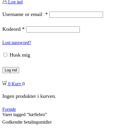
Log ind
Username or email
*
Kodeord
*
Lost password?
Husk mig
Log ind
0
Kurv
0
Ingen produkter i kurven.
Forside
Varer tagged “hæftebro”
Godkendte betalingsmidler