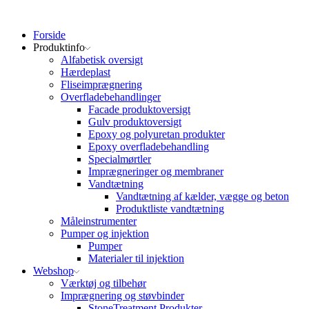
Forside
Produktinfo
Alfabetisk oversigt
Hærdeplast
Fliseimprægnering
Overfladebehandlinger
Facade produktoversigt
Gulv produktoversigt
Epoxy og polyuretan produkter
Epoxy overfladebehandling
Specialmørtler
Imprægneringer og membraner
Vandtætning
Vandtætning af kælder, vægge og beton
Produktliste vandtætning
Måleinstrumenter
Pumper og injektion
Pumper
Materialer til injektion
Webshop
Værktøj og tilbehør
Imprægnering og støvbinder
StoneTreatment Produkter