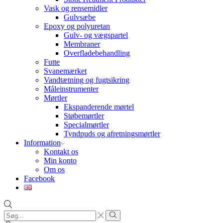
Vask og rensemidler
Gulvsæbe
Epoxy og polyuretan
Gulv- og vægspartel
Membraner
Overfladebehandling
Futte
Svanemærket
Vandtætning og fugtsikring
Måleinstrumenter
Mørtler
Ekspanderende mørtel
Støbemørtler
Specialmørtler
Tyndpuds og afretningsmørtler
Information
Kontakt os
Min konto
Om os
Facebook
Search
input
Search