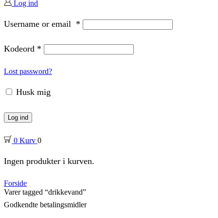
Log ind
Username or email
*
Kodeord
*
Lost password?
Husk mig
Log ind
0
Kurv
0
Ingen produkter i kurven.
Forside
Varer tagged “drikkevand”
Godkendte betalingsmidler