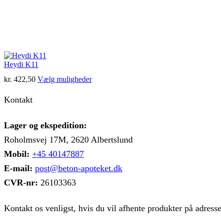
Heydi K11
Dette
kr.
422,50
Vælg muligheder
vare
har
Kontakt
flere
varianter.
Mulighederne
Lager og ekspedition:
kan
Roholmsvej 17M, 2620 Albertslund
vælges
på
Mobil:
+45 40147887
varesiden
E-mail:
post@beton-apoteket.dk
CVR-nr:
26103363
Kontakt os venligst, hvis du vil afhente produkter på adress