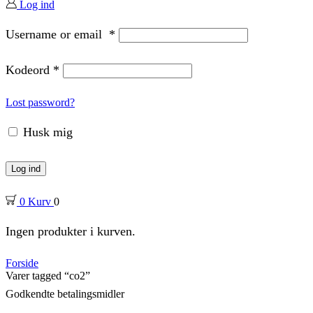
Log ind
Username or email
*
Kodeord
*
Lost password?
Husk mig
Log ind
0
Kurv
0
Ingen produkter i kurven.
Forside
Varer tagged “co2”
Godkendte betalingsmidler