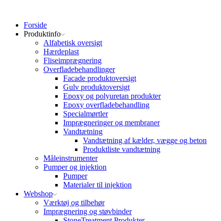
Forside
Produktinfo
Alfabetisk oversigt
Hærdeplast
Fliseimprægnering
Overfladebehandlinger
Facade produktoversigt
Gulv produktoversigt
Epoxy og polyuretan produkter
Epoxy overfladebehandling
Specialmørtler
Imprægneringer og membraner
Vandtætning
Vandtætning af kælder, vægge og beton
Produktliste vandtætning
Måleinstrumenter
Pumper og injektion
Pumper
Materialer til injektion
Webshop
Værktøj og tilbehør
Imprægnering og støvbinder
StoneTreatment Produkter