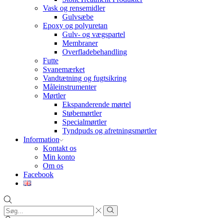
Vask og rensemidler
Gulvsæbe
Epoxy og polyuretan
Gulv- og vægspartel
Membraner
Overfladebehandling
Futte
Svanemærket
Vandtætning og fugtsikring
Måleinstrumenter
Mørtler
Ekspanderende mørtel
Støbemørtler
Specialmørtler
Tyndpuds og afretningsmørtler
Information
Kontakt os
Min konto
Om os
Facebook
Search
input
Search