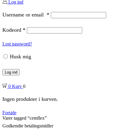
Log ind
Username or email
*
Kodeord
*
Lost password?
Husk mig
Log ind
0
Kurv
0
Ingen produkter i kurven.
Forside
Varer tagged “cemflex”
Godkendte betalingsmidler