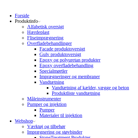
Forside
Produktinfo
Alfabetisk oversigt
Hærdeplast
Fliseimprægnering
Overfladebehandlinger
Facade produktoversigt
Gulv produktoversigt
Epoxy og polyuretan produkter
Epoxy overfladebehandling
Specialmørtler
Imprægneringer og membraner
Vandtætning
Vandtætning af kælder, vægge og beton
Produktliste vandtætning
Måleinstrumenter
Pumper og injektion
Pumper
Materialer til injektion
Webshop
Værktøj og tilbehør
Imprægnering og støvbinder
StoneTreatment Produkter