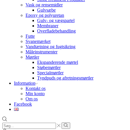
Vask og rensemidler
Gulvsæbe
Epoxy og polyuretan
Gulv- og vægspartel
Membraner
Overfladebehandling
Futte
Svanemærket
Vandtætning og fugtsikring
Måleinstrumenter
Mørtler
Ekspanderende mørtel
Støbemørtler
Specialmørtler
Tyndpuds og afretningsmørtler
Information
Kontakt os
Min konto
Om os
Facebook
Search
input
Search