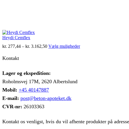
Heydi Cemflex
Prisinterval:
Dette
kr.
277,44
–
kr.
3.162,50
Vælg muligheder
kr. 277,44
vare
til
har
Kontakt
kr. 3.162,50
flere
varianter.
Mulighederne
Lager og ekspedition:
kan
Roholmsvej 17M, 2620 Albertslund
vælges
på
Mobil:
+45 40147887
varesiden
E-mail:
post@beton-apoteket.dk
CVR-nr:
26103363
Kontakt os venligst, hvis du vil afhente produkter på adress