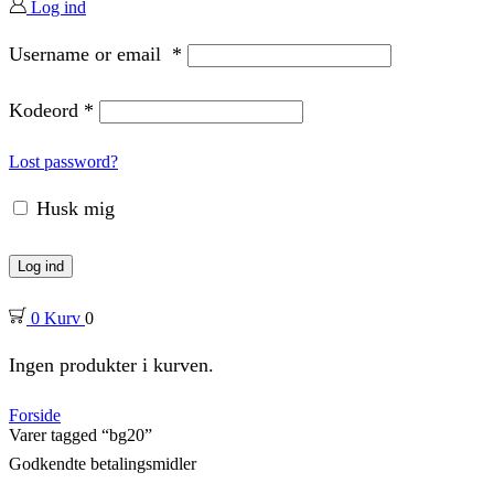
Log ind
Username or email
*
Kodeord
*
Lost password?
Husk mig
Log ind
0
Kurv
0
Ingen produkter i kurven.
Forside
Varer tagged “bg20”
Godkendte betalingsmidler