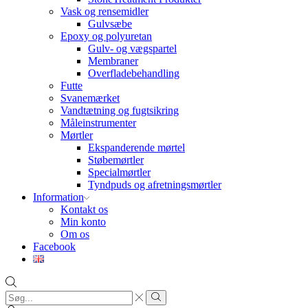
Vask og rensemidler
Gulvsæbe
Epoxy og polyuretan
Gulv- og vægspartel
Membraner
Overfladebehandling
Futte
Svanemærket
Vandtætning og fugtsikring
Måleinstrumenter
Mørtler
Ekspanderende mørtel
Støbemørtler
Specialmørtler
Tyndpuds og afretningsmørtler
Information
Kontakt os
Min konto
Om os
Facebook
Search
input
Search