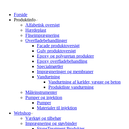
Forside
Produktinfo
Alfabetisk oversigt
Hærdeplast
Fliseimprægnering
Overfladebehandlinger
Facade produktoversigt
Gulv produktoversigt
Epoxy og polyuretan produkter
Epoxy overfladebehandling
Specialmørtler
Imprægneringer og membraner
Vandtætning
Vandtætning af kælder, vægge og beton
Produktliste vandtætning
Måleinstrumenter
Pumper og injektion
Pumper
Materialer til injektion
Webshop
Værktøj og tilbehør
Imprægnering og støvbinder
StoneTreatment Produkter