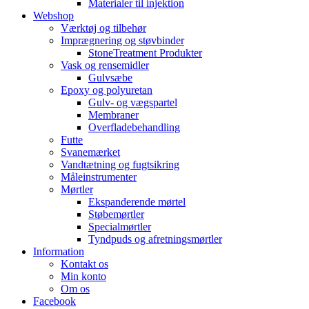
Materialer til injektion
Webshop
Værktøj og tilbehør
Imprægnering og støvbinder
StoneTreatment Produkter
Vask og rensemidler
Gulvsæbe
Epoxy og polyuretan
Gulv- og vægspartel
Membraner
Overfladebehandling
Futte
Svanemærket
Vandtætning og fugtsikring
Måleinstrumenter
Mørtler
Ekspanderende mørtel
Støbemørtler
Specialmørtler
Tyndpuds og afretningsmørtler
Information
Kontakt os
Min konto
Om os
Facebook