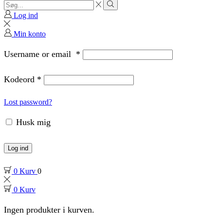
Search
input
Search
Log ind
Min konto
Username or email
*
Kodeord
*
Lost password?
Husk mig
Log ind
0
Kurv
0
0
Kurv
Ingen produkter i kurven.