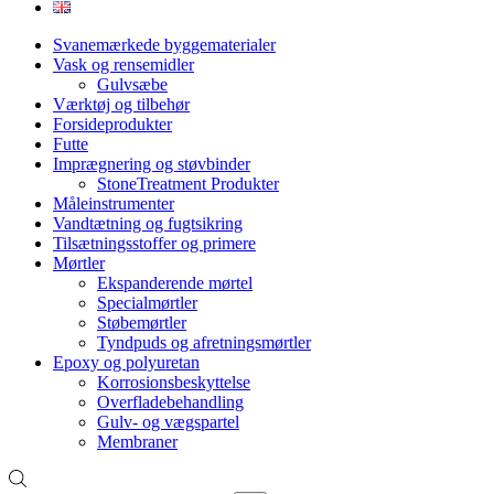
Svanemærkede byggematerialer
Vask og rensemidler
Gulvsæbe
Værktøj og tilbehør
Forsideprodukter
Futte
Imprægnering og støvbinder
StoneTreatment Produkter
Måleinstrumenter
Vandtætning og fugtsikring
Tilsætningsstoffer og primere
Mørtler
Ekspanderende mørtel
Specialmørtler
Støbemørtler
Tyndpuds og afretningsmørtler
Epoxy og polyuretan
Korrosionsbeskyttelse
Overfladebehandling
Gulv- og vægspartel
Membraner