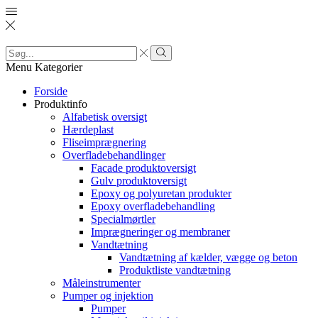
Search
input
Search
Menu
Kategorier
Forside
Produktinfo
Alfabetisk oversigt
Hærdeplast
Fliseimprægnering
Overfladebehandlinger
Facade produktoversigt
Gulv produktoversigt
Epoxy og polyuretan produkter
Epoxy overfladebehandling
Specialmørtler
Imprægneringer og membraner
Vandtætning
Vandtætning af kælder, vægge og beton
Produktliste vandtætning
Måleinstrumenter
Pumper og injektion
Pumper