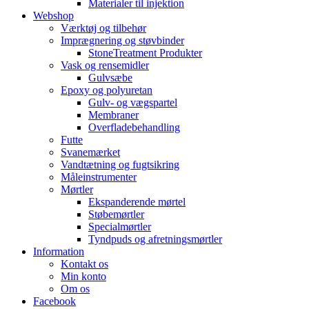
Materialer til injektion
Webshop
Værktøj og tilbehør
Imprægnering og støvbinder
StoneTreatment Produkter
Vask og rensemidler
Gulvsæbe
Epoxy og polyuretan
Gulv- og vægspartel
Membraner
Overfladebehandling
Futte
Svanemærket
Vandtætning og fugtsikring
Måleinstrumenter
Mørtler
Ekspanderende mørtel
Støbemørtler
Specialmørtler
Tyndpuds og afretningsmørtler
Information
Kontakt os
Min konto
Om os
Facebook