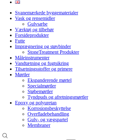
Svanemærkede byggematerialer
Vask og rensemidler
Gulvsæbe
Værktøj og tilbehør
Forsideprodukter
Futte
Imprægnering og støvbinder
StoneTreatment Produkter
Måleinstrumenter
Vandtætning og fugtsikring
Tilsætningsstoffer og primere
Mørtler
Ekspanderende mørtel
Specialmørtler
Støbemørtler
Tyndpuds og afretningsmørtler
Epoxy og polyuretan
Korrosionsbeskyttelse
Overfladebehandling
Gulv- og vægspartel
Membraner