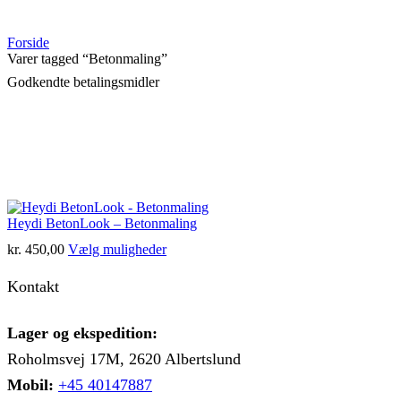
Forside
Varer tagged “Betonmaling”
Godkendte betalingsmidler
Heydi BetonLook – Betonmaling
Dette
kr.
450,00
Vælg muligheder
vare
har
Kontakt
flere
varianter.
Mulighederne
Lager og ekspedition:
kan
Roholmsvej 17M, 2620 Albertslund
vælges
på
Mobil:
+45 40147887
varesiden