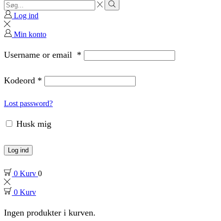
Search
input
Search
Log ind
Min konto
Username or email
*
Kodeord
*
Lost password?
Husk mig
Log ind
0
Kurv
0
0
Kurv
Ingen produkter i kurven.