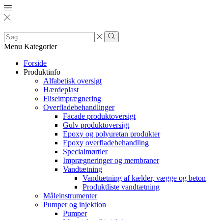
Search
input
Search
Menu
Kategorier
Forside
Produktinfo
Alfabetisk oversigt
Hærdeplast
Fliseimprægnering
Overfladebehandlinger
Facade produktoversigt
Gulv produktoversigt
Epoxy og polyuretan produkter
Epoxy overfladebehandling
Specialmørtler
Imprægneringer og membraner
Vandtætning
Vandtætning af kælder, vægge og beton
Produktliste vandtætning
Måleinstrumenter
Pumper og injektion
Pumper