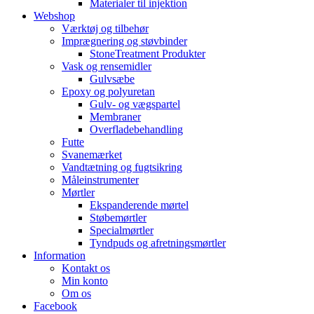
Materialer til injektion
Webshop
Værktøj og tilbehør
Imprægnering og støvbinder
StoneTreatment Produkter
Vask og rensemidler
Gulvsæbe
Epoxy og polyuretan
Gulv- og vægspartel
Membraner
Overfladebehandling
Futte
Svanemærket
Vandtætning og fugtsikring
Måleinstrumenter
Mørtler
Ekspanderende mørtel
Støbemørtler
Specialmørtler
Tyndpuds og afretningsmørtler
Information
Kontakt os
Min konto
Om os
Facebook