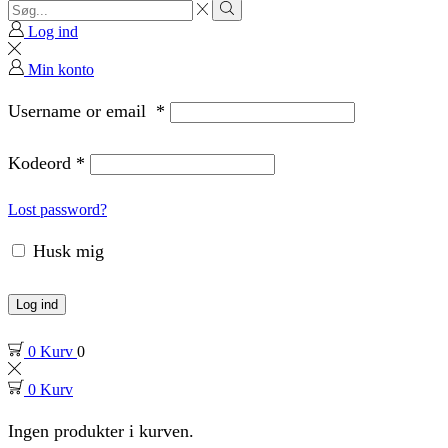
Search
input
Search
Log ind
Min konto
Username or email
*
Kodeord
*
Lost password?
Husk mig
Log ind
0
Kurv
0
0
Kurv
Ingen produkter i kurven.