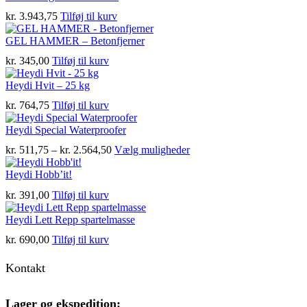
kr.
3.943,75
Tilføj til kurv
GEL HAMMER – Betonfjerner
kr.
345,00
Tilføj til kurv
Heydi Hvit – 25 kg
kr.
764,75
Tilføj til kurv
Heydi Special Waterproofer
Prisinterval:
Dette
kr.
511,75
–
kr.
2.564,50
Vælg muligheder
kr. 511,75
vare
til
har
Heydi Hobb’it!
kr. 2.564,50
flere
kr.
391,00
Tilføj til kurv
varianter.
Mulighederne
Heydi Lett Repp spartelmasse
kan
vælges
kr.
690,00
Tilføj til kurv
på
varesiden
Kontakt
Lager og ekspedition: