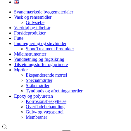
Svanemærkede byggematerialer
Vask og rensemidler
Gulvsæbe
Værktøj og tilbehør
Forsideprodukter
Futte
Imprægnering og støvbinder
StoneTreatment Produkter
Måleinstrumenter
Vandtætning og fugtsikring
Tilsætningsstoffer og primere
Mørtler
Ekspanderende mørtel
Specialmørtler
Støbemørtler
Tyndpuds og afretningsmørtler
Epoxy og polyuretan
Korrosionsbeskyttelse
Overfladebehandling
Gulv- og vægspartel
Membraner