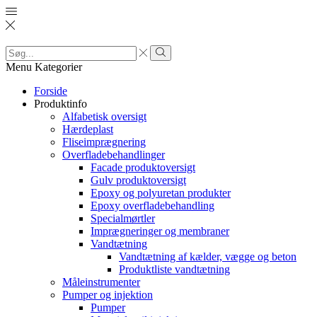
Search
input
Search
Menu
Kategorier
Forside
Produktinfo
Alfabetisk oversigt
Hærdeplast
Fliseimprægnering
Overfladebehandlinger
Facade produktoversigt
Gulv produktoversigt
Epoxy og polyuretan produkter
Epoxy overfladebehandling
Specialmørtler
Imprægneringer og membraner
Vandtætning
Vandtætning af kælder, vægge og beton
Produktliste vandtætning
Måleinstrumenter
Pumper og injektion
Pumper