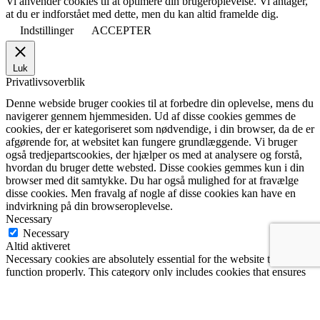
Vi anvender cookies til at optimere din brugeroplevelse. Vi antager,
at du er indforstået med dette, men du kan altid framelde dig.
Indstillinger
ACCEPTER
Luk
Privatlivsoverblik
Denne webside bruger cookies til at forbedre din oplevelse, mens du
navigerer gennem hjemmesiden. Ud af disse cookies gemmes de
cookies, der er kategoriseret som nødvendige, i din browser, da de er
afgørende for, at websitet kan fungere grundlæggende. Vi bruger
også tredjepartscookies, der hjælper os med at analysere og forstå,
hvordan du bruger dette websted. Disse cookies gemmes kun i din
browser med dit samtykke. Du har også mulighed for at fravælge
disse cookies. Men fravalg af nogle af disse cookies kan have en
indvirkning på din browseroplevelse.
Necessary
Necessary
Altid aktiveret
Necessary cookies are absolutely essential for the website to
function properly. This category only includes cookies that ensures
basic functionalities and security features of the website. These
cookies do not store any personal information.
Non-necessary