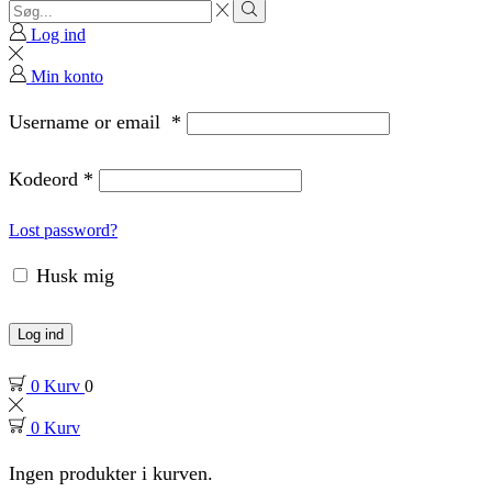
Search
input
Search
Log ind
Min konto
Username or email
*
Kodeord
*
Lost password?
Husk mig
Log ind
0
Kurv
0
0
Kurv
Ingen produkter i kurven.