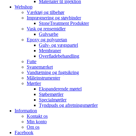
Materialer til injektion
Webshop
Værktøj og tilbehør
Imprægnering og støvbinder
StoneTreatment Produkter
Vask og rensemidler
Gulvsæbe
Epoxy og polyuretan
Gulv- og vægspartel
Membraner
Overfladebehandling
Futte
Svanemærket
Vandtætning og fugtsikring
Måleinstrumenter
Mørtler
Ekspanderende mørtel
Støbemørtler
Specialmørtler
Tyndpuds og afretningsmørtler
Information
Kontakt os
Min konto
Om os
Facebook