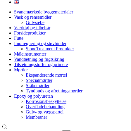
Svanemærkede byggematerialer
Vask og rensemidler
Gulvsæbe
Værktøj og tilbehør
Forsideprodukter
Futte
Imprægnering og støvbinder
StoneTreatment Produkter
Måleinstrumenter
Vandtætning og fugtsikring
Tilsætningsstoffer og primere
Mørtler
Ekspanderende mørtel
Specialmørtler
Støbemørtler
Tyndpuds og afretningsmørtler
Epoxy og polyuretan
Korrosionsbeskyttelse
Overfladebehandling
Gulv- og vægspartel
Membraner