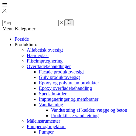
Search
input
Search
Menu
Kategorier
Forside
Produktinfo
Alfabetisk oversigt
Hærdeplast
Fliseimprægnering
Overfladebehandlinger
Facade produktoversigt
Gulv produktoversigt
Epoxy og polyuretan produkter
Epoxy overfladebehandling
Specialmørtler
Imprægneringer og membraner
Vandtætning
Vandtætning af kælder, vægge og beton
Produktliste vandtætning
Måleinstrumenter
Pumper og injektion
Pumper