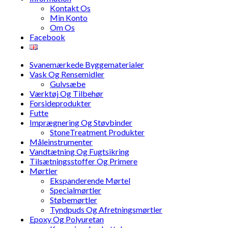
Kontakt Os
Min Konto
Om Os
Facebook
Svanemærkede Byggematerialer
Vask Og Rensemidler
Gulvsæbe
Værktøj Og Tilbehør
Forsideprodukter
Futte
Imprægnering Og Støvbinder
StoneTreatment Produkter
Måleinstrumenter
Vandtætning Og Fugtsikring
Tilsætningsstoffer Og Primere
Mørtler
Ekspanderende Mørtel
Specialmørtler
Støbemørtler
Tyndpuds Og Afretningsmørtler
Epoxy Og Polyuretan