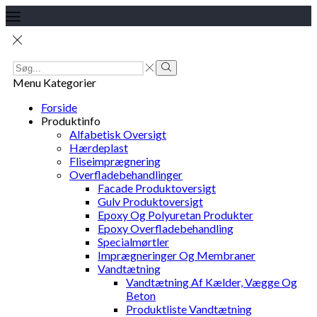
Search
Input
Search
Menu
Kategorier
Forside
Produktinfo
Alfabetisk Oversigt
Hærdeplast
Fliseimprægnering
Overfladebehandlinger
Facade Produktoversigt
Gulv Produktoversigt
Epoxy Og Polyuretan Produkter
Epoxy Overfladebehandling
Specialmørtler
Imprægneringer Og Membraner
Vandtætning
Vandtætning Af Kælder, Vægge Og
Beton
Produktliste Vandtætning