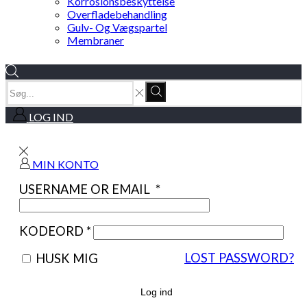
Korrosionsbeskyttelse
Overfladebehandling
Gulv- Og Vægspartel
Membraner
SEARCH
INPUT
Search
LOG IND
MIN KONTO
USERNAME OR EMAIL
*
KODEORD
*
LOST PASSWORD?
HUSK MIG
Log ind