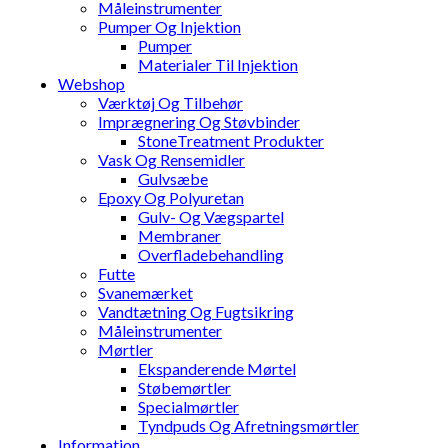
Måleinstrumenter
Pumper Og Injektion
Pumper
Materialer Til Injektion
Webshop
Værktøj Og Tilbehør
Imprægnering Og Støvbinder
StoneTreatment Produkter
Vask Og Rensemidler
Gulvsæbe
Epoxy Og Polyuretan
Gulv- Og Vægspartel
Membraner
Overfladebehandling
Futte
Svanemærket
Vandtætning Og Fugtsikring
Måleinstrumenter
Mørtler
Ekspanderende Mørtel
Støbemørtler
Specialmørtler
Tyndpuds Og Afretningsmørtler
Information