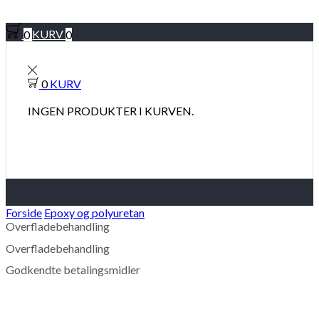
0
KURV
0
0
KURV
INGEN PRODUKTER I KURVEN.
Forside
Epoxy og polyuretan
Overfladebehandling
Overfladebehandling
Godkendte betalingsmidler