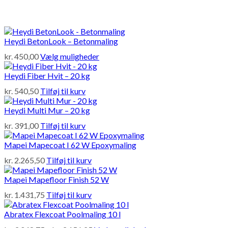
Heydi BetonLook – Betonmaling
Dette
kr.
450,00
Vælg muligheder
vare
har
Heydi Fiber Hvit – 20 kg
flere
kr.
540,50
Tilføj til kurv
varianter.
Mulighederne
Heydi Multi Mur – 20 kg
kan
vælges
kr.
391,00
Tilføj til kurv
på
varesiden
Mapei Mapecoat I 62 W Epoxymaling
kr.
2.265,50
Tilføj til kurv
Mapei Mapefloor Finish 52 W
kr.
1.431,75
Tilføj til kurv
Abratex Flexcoat Poolmaling 10 l