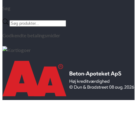
Søg
Products
search
Godkendte betalingsmidler