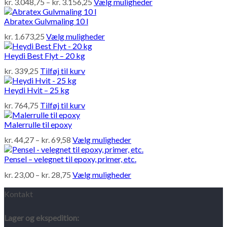
Prisinterval:
Dette
kr.
3.048,75
–
kr.
3.156,25
Vælg muligheder
kr. 3.048,75
vare
til
har
Abratex Gulvmaling 10 l
kr. 3.156,25
flere
Dette
kr.
1.673,25
Vælg muligheder
varianter.
vare
Mulighederne
har
Heydi Best Flyt – 20 kg
kan
flere
vælges
kr.
339,25
Tilføj til kurv
varianter.
på
Mulighederne
varesiden
Heydi Hvit – 25 kg
kan
vælges
kr.
764,75
Tilføj til kurv
på
varesiden
Malerrulle til epoxy
Prisinterval:
Dette
kr.
44,27
–
kr.
69,58
Vælg muligheder
kr. 44,27
vare
til
har
Pensel – velegnet til epoxy, primer, etc.
kr. 69,58
flere
Prisinterval:
Dette
kr.
23,00
–
kr.
28,75
Vælg muligheder
varianter.
kr. 23,00
vare
Mulighederne
til
har
Kontakt
kan
kr. 28,75
flere
vælges
varianter.
på
Lager og ekspedition:
Mulighederne
varesiden